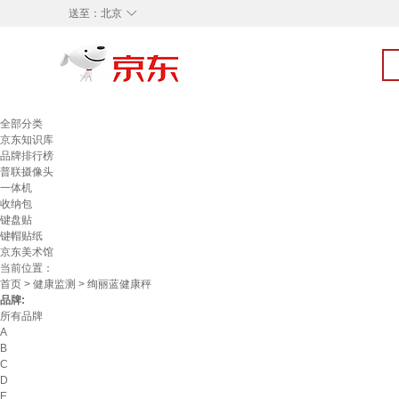
◇
送至：
北京
全部分类
京东知识库
品牌排行榜
普联摄像头
一体机
收纳包
键盘贴
键帽贴纸
京东美术馆
当前位置：
首页
>
健康监测
> 绚丽蓝健康秤
品牌:
所有品牌
A
B
C
D
E