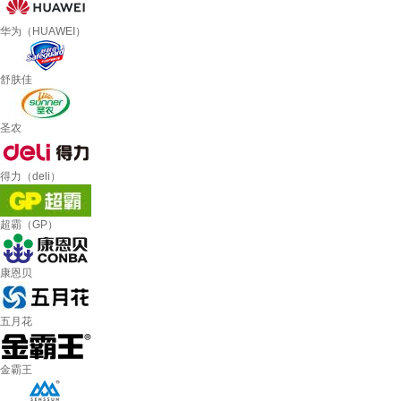
华为（HUAWEI）
舒肤佳
圣农
得力（deli）
超霸（GP）
康恩贝
五月花
金霸王