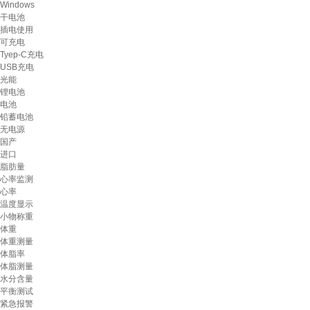
Windows
干电池
插电使用
可充电
Tyep-C充电
USB充电
光能
锂电池
电池
铅蓄电池
无电源
国产
进口
脂肪量
心率监测
心率
温度显示
小物称重
体重
体重测量
体脂率
体脂测量
水分含量
平衡测试
紧急报警