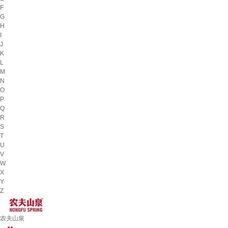
F
G
H
I
J
K
L
M
N
O
P
Q
R
S
T
U
V
W
X
Y
Z
农夫山泉