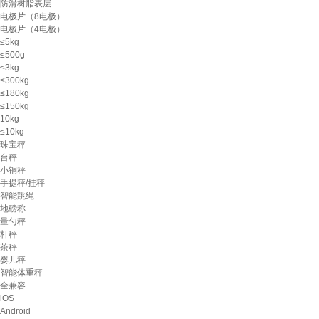
防滑树脂表层
电极片（8电极）
电极片（4电极）
≤5kg
≤500g
≤3kg
≤300kg
≤180kg
≤150kg
10kg
≤10kg
珠宝秤
台秤
小铜秤
手提秤/挂秤
智能跳绳
地磅称
量勺秤
杆秤
茶秤
婴儿秤
智能体重秤
全兼容
iOS
Android