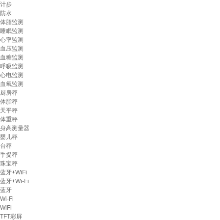
计步
防水
体脂监测
睡眠监测
心率监测
血压监测
血糖监测
呼吸监测
心电监测
血氧监测
厨房秤
体脂秤
天平秤
体重秤
身高测量器
婴儿秤
台秤
手提秤
珠宝秤
蓝牙+WiFi
蓝牙+Wi-Fi
蓝牙
Wi-Fi
WiFi
TFT彩屏