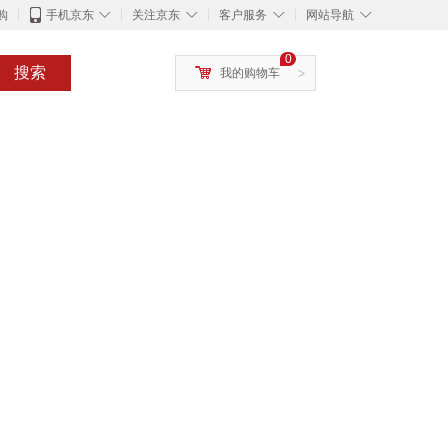
◇
◇
◇
◇
购
手机京东
关注京东
客户服务
网站导航
0
搜索
我的购物车
>