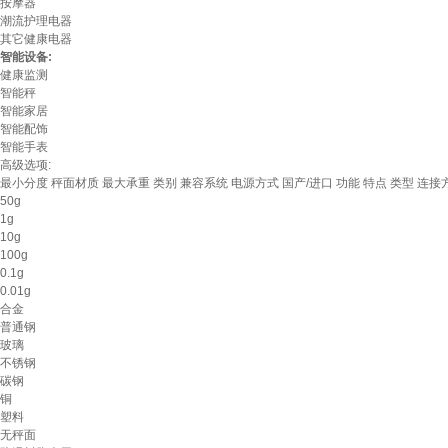
按摩器
潮流护理电器
其它健康电器
智能设备:
健康监测
智能秤
智能家居
智能配饰
智能手表
高级选项:
最小分度
秤面材质
最大承重
类别
兼容系统
电源方式
国产/进口
功能
特点
类型
连接
50g
1g
10g
100g
0.1g
0.01g
合金
普通钢
玻璃
不锈钢
碳钢
铜
塑料
无秤面