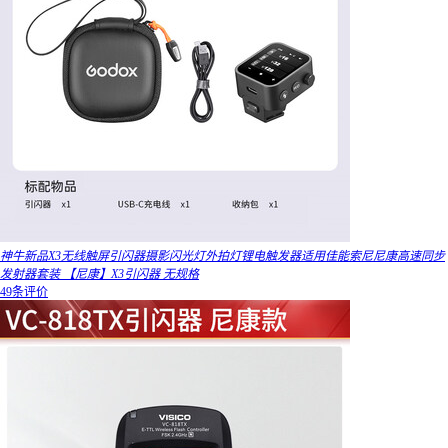
神牛新品X3无线触屏引闪器摄影闪光灯外拍灯锂电触发器适用佳能索尼尼康高速同步
发射器套装 【尼康】X3引闪器 无规格
49条评价