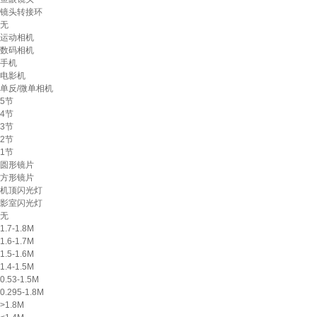
镜头转接环
无
运动相机
数码相机
手机
电影机
单反/微单相机
5节
4节
3节
2节
1节
圆形镜片
方形镜片
机顶闪光灯
影室闪光灯
无
1.7-1.8M
1.6-1.7M
1.5-1.6M
1.4-1.5M
0.53-1.5M
0.295-1.8M
>1.8M