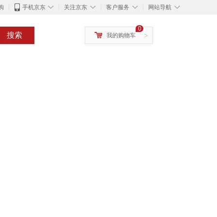
◇
◇
◇
◇
购
手机京东
关注京东
客户服务
网站导航
0
搜索
我的购物车
>