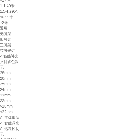
<1.4M
1-1.49米
1.5-1.99米
≤0.99米
>2米
通用
无脚架
四脚架
三脚架
带补光灯
AI智能补光
支持多色温
无
28mm
26mm
25mm
24mm
23mm
22mm
>28mm
<22mm
AI 主体追踪
AI 智能调光
AI 远程控制
无