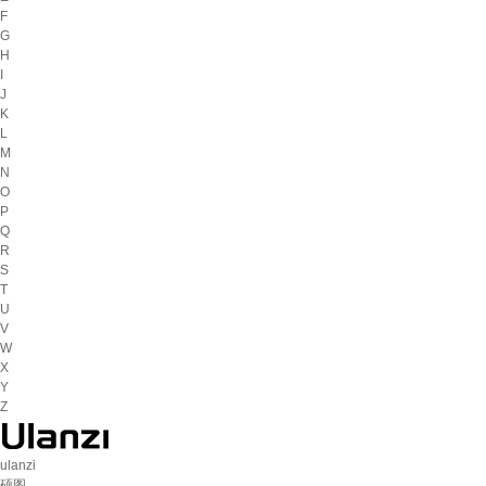
F
G
H
I
J
K
L
M
N
O
P
Q
R
S
T
U
V
W
X
Y
Z
ulanzi
硕图