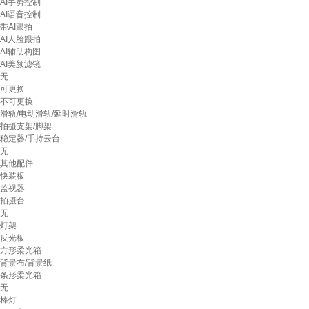
AI手势控制
AI语音控制
带AI跟拍
AI人脸跟拍
AI辅助构图
AI美颜滤镜
无
可更换
不可更换
滑轨/电动滑轨/延时滑轨
拍摄支架/脚架
稳定器/手持云台
无
其他配件
快装板
监视器
拍摄台
无
灯架
反光板
方形柔光箱
背景布/背景纸
条形柔光箱
无
棒灯