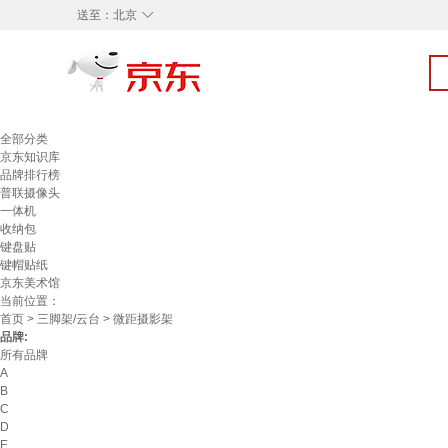
◇
送至：
北京
全部分类
京东知识库
品牌排行榜
普联摄像头
一体机
收纳包
键盘贴
键帽贴纸
京东美术馆
当前位置：
首页
>
三脚架/云台
> 微距摄影架
品牌:
所有品牌
A
B
C
D
E