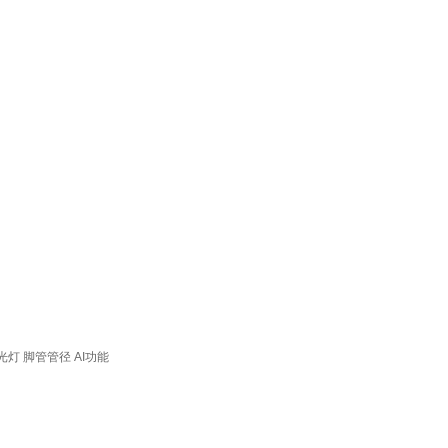
光灯
脚管管径
AI功能