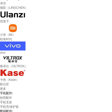
卓尔
领臣（LINGCHEN）
优篮子
小米（MI）
轻装时代
vivo
唯卓仕（VILTROX）
卡色（Kase）
影仕匠
更多
手机配件:
拍照配件
手机支架
手机壳/保护套
数码配件: