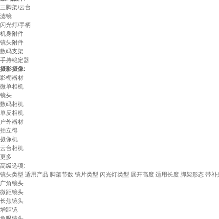
三脚架/云台
滤镜
闪光灯/手柄
机身附件
镜头附件
数码支架
手持稳定器
摄影摄像:
影棚器材
微单相机
镜头
数码相机
单反相机
户外器材
拍立得
摄像机
云台相机
更多
高级选项:
镜头类型
适用产品
脚架节数
镜片类型
闪光灯类型
展开高度
适用长度
脚架形态
带补
广角镜头
微距镜头
长焦镜头
增距镜
鱼眼镜头