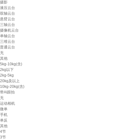
摄影
液压云台
双轴云台
悬臂云台
三轴云台
摄像机云台
单轴云台
三维云台
普通云台
无
其他
5kg-10kg(含)
2kg以下
2kg-5kg
20kg及以上
10kg-20kg(含)
带AI跟拍
无
运动相机
微单
手机
单反
其他
4节
3节