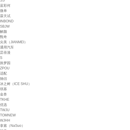
SS
蓝彩何
微单
霖天试
INBOND
SBJW
解颜
甄奇
尖美（JIANMEI）
通用汽车
昙蓓漫
S
旌梦园
ZPOU
适配
驰侣
冰之树（ICE SHU）
琪慕
金兽
TKHE
优选
TWJU
TOMNEW
WJHH
拿索（NaSuo）