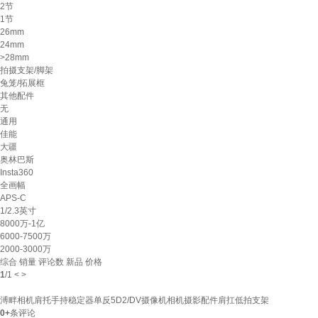
2节
1节
26mm
24mm
>28mm
拍摄支架/脚架
兔笼/拓展框
其他配件
无
通用
佳能
大疆
奥林巴斯
Insta360
全画幅
APS-C
1/2.3英寸
8000万-1亿
6000-7500万
2000-3000万
综合
销量
评论数
新品
价格
1
/
1
<
>
溥畔相机肩托手持稳定器单反5D2/DV摄像机相机摄影配件肩扛低拍支架
0+
条评论