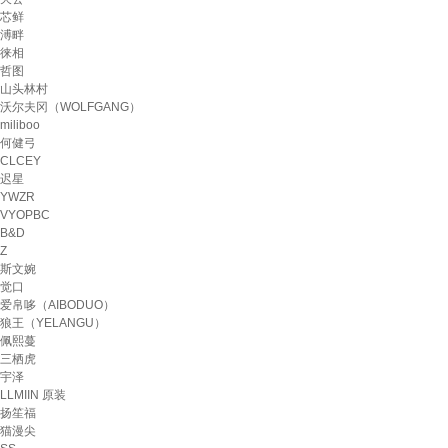
芯鲜
溥畔
徕相
哲图
山头林村
沃尔夫冈（WOLFGANG）
miliboo
何健弓
CLCEY
迟星
YWZR
VYOPBC
B&D
Z
斯文婉
觉口
爱帛哆（AIBODUO）
狼王（YELANGU）
佩熙蔓
三栖虎
宇泽
LLMIIN 原装
扬笙福
猫漫尖