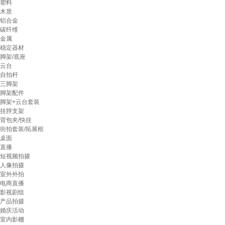
塑料
木质
铝合金
碳纤维
金属
稳定器材
脚架/底座
云台
自拍杆
三脚架
脚架配件
脚架+云台套装
挂脖支架
背包夹/快挂
街拍套装/拓展框
桌面
直播
短视频拍摄
人像拍摄
室外外拍
电商直播
影视剧组
产品拍摄
婚庆活动
室内影棚