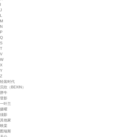
I
J
L
M
N
P
Q
S
T
V
W
X
Y
Z
轻装时代
贝欣（BEXIN）
胖牛
登影
一叶兰
摄曜
须影
其他家
映棠
图瑞斯
天公