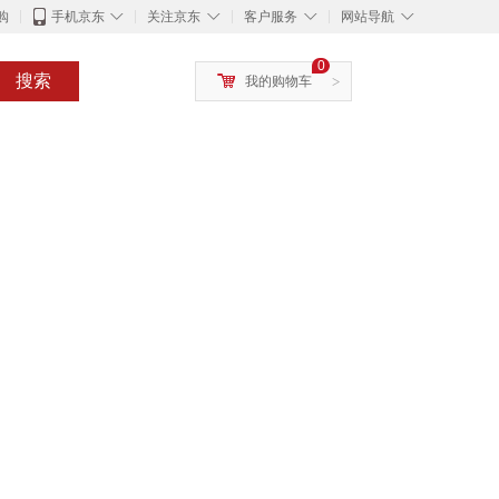
◇
◇
◇
◇
购
手机京东
关注京东
客户服务
网站导航
0
搜索
我的购物车
>