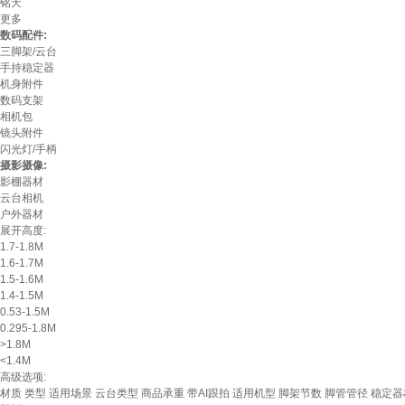
铭天
更多
数码配件:
三脚架/云台
手持稳定器
机身附件
数码支架
相机包
镜头附件
闪光灯/手柄
摄影摄像:
影棚器材
云台相机
户外器材
展开高度:
1.7-1.8M
1.6-1.7M
1.5-1.6M
1.4-1.5M
0.53-1.5M
0.295-1.8M
>1.8M
<1.4M
高级选项:
材质
类型
适用场景
云台类型
商品承重
带AI跟拍
适用机型
脚架节数
脚管管径
稳定器