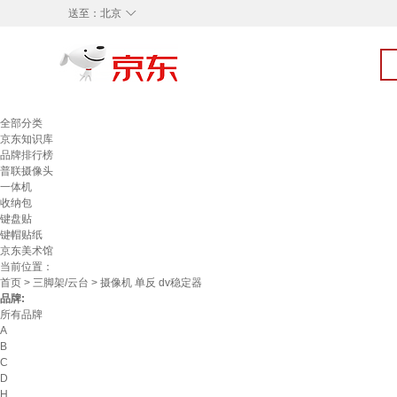
◇
送至：
北京
全部分类
京东知识库
品牌排行榜
普联摄像头
一体机
收纳包
键盘贴
键帽贴纸
京东美术馆
当前位置：
首页
>
三脚架/云台
> 摄像机 单反 dv稳定器
品牌:
所有品牌
A
B
C
D
H