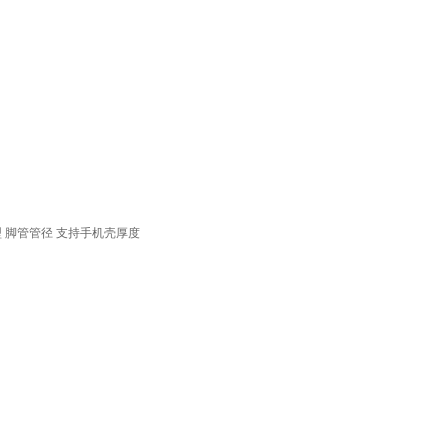
型
脚管管径
支持手机壳厚度