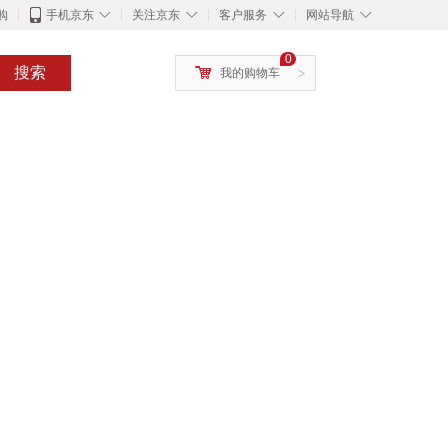
◇
◇
◇
◇
购
手机京东
关注京东
客户服务
网站导航
0
搜索
我的购物车
>