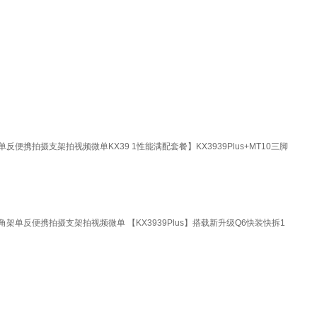
携拍摄支架拍视频微单KX39 1性能满配套餐】KX3939Plus+MT10三脚
单反便携拍摄支架拍视频微单 【KX3939Plus】搭载新升级Q6快装快拆1