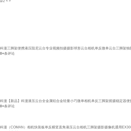
1
/
2
<
>
科漫三脚架便携液压阻尼云台专业视频拍摄摄影球形云台相机单反微单云台三脚架独脚
0+
条评论
科漫【新品】科漫液压云台全金属铝合金轻量小巧微单相机单反三脚架摇摄稳定器便携
0+
条评论
科漫（COMAN）相机快装板单反横竖直角液压云台相机三脚架摄影摄像机通用EX300