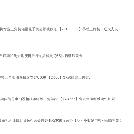
携专业三角架轻量化手机摄影视频拍 【ZERO F38】零感三脚架（送大力夹）
单可架长焦大炮便携旅行拍摄科曼 Q5S快拆液压云台
三角架摄像摄影支架C688 【C688】3K碳纤维三脚架.
架佳能尼康拍照相机碳纤维三角架婚 【KX3737】含云台碳纤维旋钮锁紧1
婚礼直播摄影摄像铝合金脚架 KX3939无云台【反折叠收纳中轴可倒置拆卸】