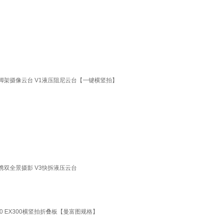
架摄像云台 V1液压阻尼云台【一键横竖拍】
双全景摄影 V3快拆液压云台
 EX300横竖拍折叠板【曼富图规格】