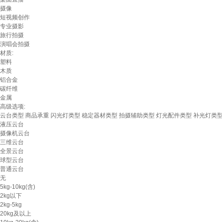
摄像
短视频创作
专业摄影
旅行拍摄
演唱会拍摄
材质:
塑料
木质
铝合金
碳纤维
金属
高级选项:
云台类型
商品承重
闪光灯类型
稳定器材类型
拍摄辅助类型
灯光配件类型
补光灯类
液压云台
摄像机云台
三维云台
全景云台
球型云台
普通云台
无
5kg-10kg(含)
2kg以下
2kg-5kg
20kg及以上