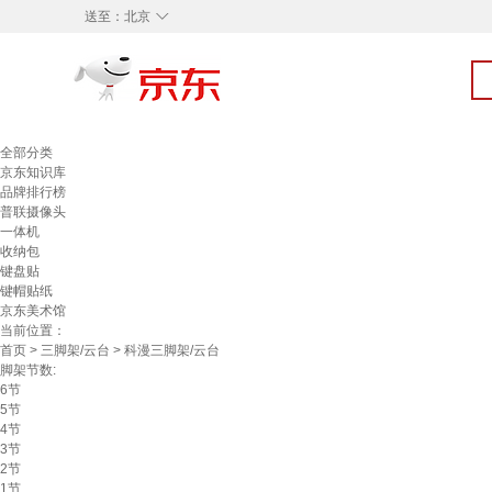
◇
送至：
北京
全部分类
京东知识库
品牌排行榜
普联摄像头
一体机
收纳包
键盘贴
键帽贴纸
京东美术馆
当前位置：
首页
>
三脚架/云台
> 科漫三脚架/云台
脚架节数:
6节
5节
4节
3节
2节
1节