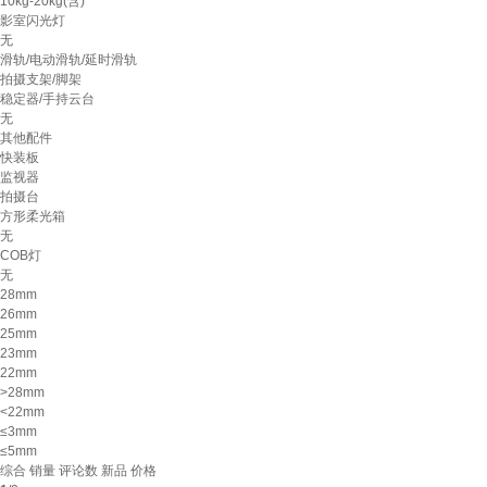
10kg-20kg(含)
影室闪光灯
无
滑轨/电动滑轨/延时滑轨
拍摄支架/脚架
稳定器/手持云台
无
其他配件
快装板
监视器
拍摄台
方形柔光箱
无
COB灯
无
28mm
26mm
25mm
23mm
22mm
>28mm
<22mm
≤3mm
≤5mm
综合
销量
评论数
新品
价格