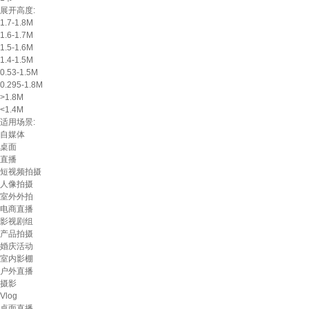
展开高度:
1.7-1.8M
1.6-1.7M
1.5-1.6M
1.4-1.5M
0.53-1.5M
0.295-1.8M
>1.8M
<1.4M
适用场景:
自媒体
桌面
直播
短视频拍摄
人像拍摄
室外外拍
电商直播
影视剧组
产品拍摄
婚庆活动
室内影棚
户外直播
摄影
Vlog
桌面直播