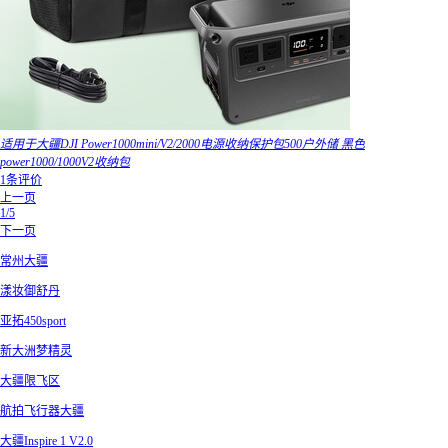
适用于大疆DJI Power1000mini/V2/2000电源收纳保护包500户外储 黑色
power1000/1000V2收纳包
1条评价
上一页
1/5
下一页
常州大疆
漾妆御舒丹
亚拓450sport
新大洲梦精灵
大疆限飞区
航拍飞行器大疆
大疆Inspire 1 V2.0