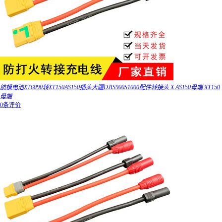
航模电池XT6090转XT150AS150插头大疆DJIS900S1000配件转接头 X AS150母端 XT150
母端
0条评价