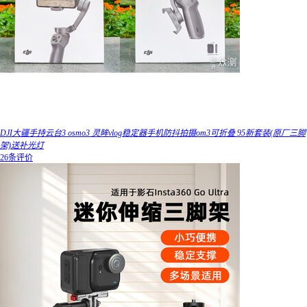
DJI大疆手持云台3 osmo3 灵眸vlog稳定器手机防抖拍摄om3可折叠 95新套装(原厂三脚
架)送补光灯
26条评价