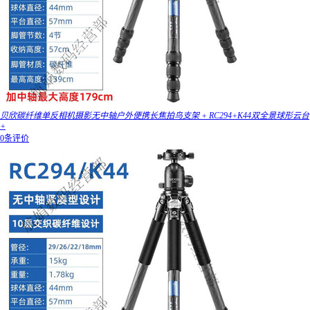
贝欣碳纤维单反相机摄影无中轴户外便携长焦拍鸟支架 + RC294+K44双全景球形云台
+
0条评价