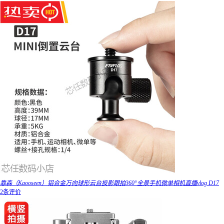
靠森（Kaooseen）铝合金万向球形云台投影跟拍360°全景手机微单相机直播vlog D17
2条评价