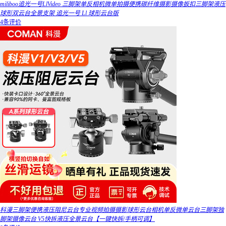
miliboo追光一号LlVideo 三脚架单反相机微单拍摄便携碳纤维摄影摄像扳扣三脚架液压
球形双云台全景支架 追光一号 Ll 球形云台版
4条评价
科漫三脚架便携液压阻尼云台专业视频拍摄摄影球形云台相机单反微单云台三脚架独
脚架摄像云台 V5快拆液压全景云台【一键快拆/手柄可调】