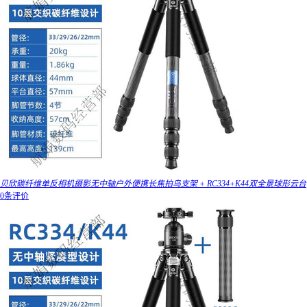
贝欣碳纤维单反相机摄影无中轴户外便携长焦拍鸟支架 + RC334+K44双全景球形云台
0条评价