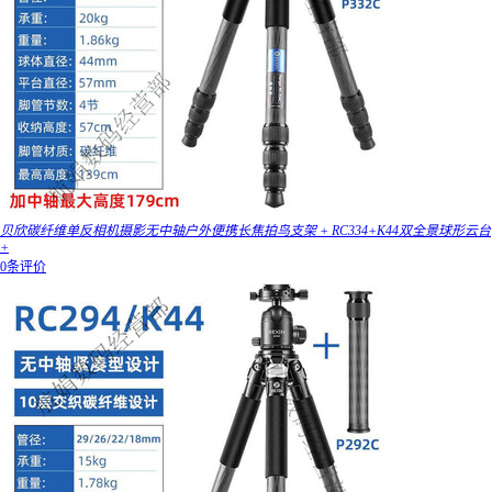
贝欣碳纤维单反相机摄影无中轴户外便携长焦拍鸟支架 + RC334+K44双全景球形云台
+
0条评价