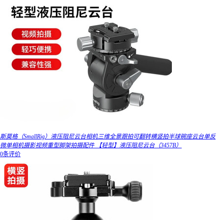
斯莫格（SmallRig）液压阻尼云台相机三维全景跟拍可翻转横竖拍半球碗座云台单反
微单相机摄影视频重型脚架拍摄配件 【轻型】液压阻尼云台（3457B）
0条评价