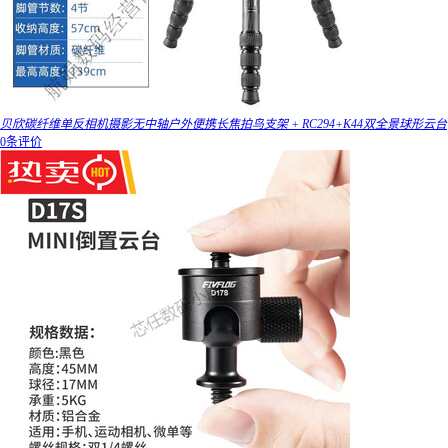
贝欣碳纤维单反相机摄影无中轴户外便携长焦拍鸟支架 + RC294+K44双全景球形云台
0条评价