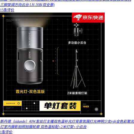
三脚架调方向云台 LH-30R(双全景)
15条评价
斯丹德（sidande）40W发丝灯主播双色温补光灯背景氛围打光神明少女rgb全色彩聚光
灯室内摄影拍照拍摄轮廓 双色温标配+2米灯架+小云台
1条评价