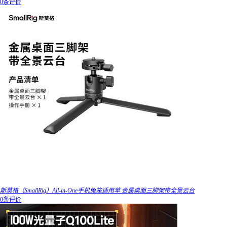
0条评价
斯莫格（SmallRig）All-in-One手机兔笼适用苹 金属桌面三脚架带全景云台
0条评价