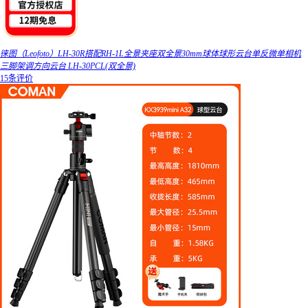
徕图（Leofoto）LH-30R搭配RH-1L全景夹座双全景30mm球体球形云台单反微单相机
三脚架调方向云台 LH-30PCL(双全景)
15条评价