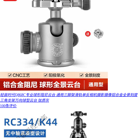
轻装时代Q868C专业球形阻尼云台 通用三脚架滑轨单反相机摄影摄像铝合金全景刻度
三角支架万向球型云台 钛质灰
100条评价