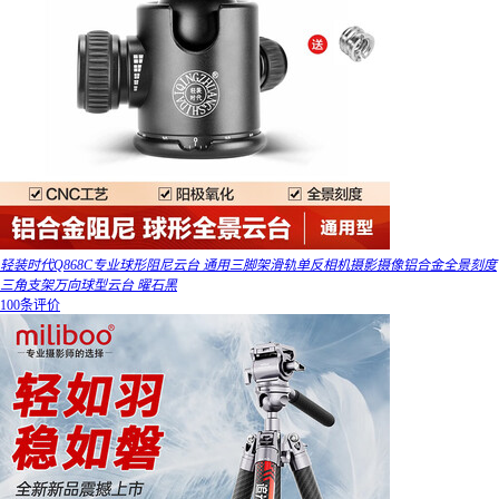
轻装时代Q868C专业球形阻尼云台 通用三脚架滑轨单反相机摄影摄像铝合金全景刻度
三角支架万向球型云台 曜石黑
100条评价