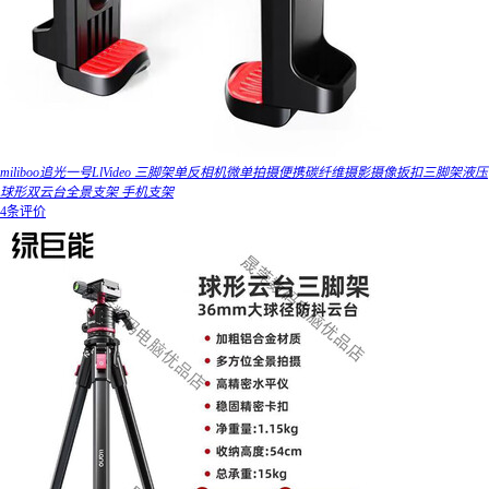
miliboo追光一号LlVideo 三脚架单反相机微单拍摄便携碳纤维摄影摄像扳扣三脚架液压
球形双云台全景支架 手机支架
4条评价