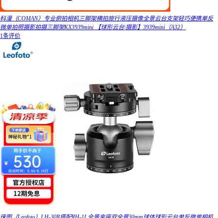
科漫（COMAN）专业俯拍相机三脚架横拍旅行液压摄像全景云台支架轻巧便携单反
微单拍照摄影拍摄三脚架KX3939mini 【球形云台|摄影】3939mini（A32）
1条评价
徕图（Leofoto）LH-30R搭配RH-1L全景夹座双全景30mm球体球形云台单反微单相机