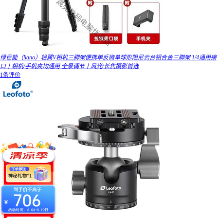
绿巨能（llano）轻翼V相机三脚架便携单反微单球形阻尼云台铝合金三脚架 1/4通用接
口丨相机/手机夹均通用 全景调节丨风光/长焦摄影首选
1条评价