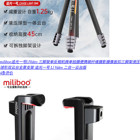
miliboo追光一号LlVideo 三脚架单反相机微单拍摄便携碳纤维摄影摄像扳扣三脚架液压
球形双云台全景支架 追光一号 Ll Video 二合一云台版
4条评价