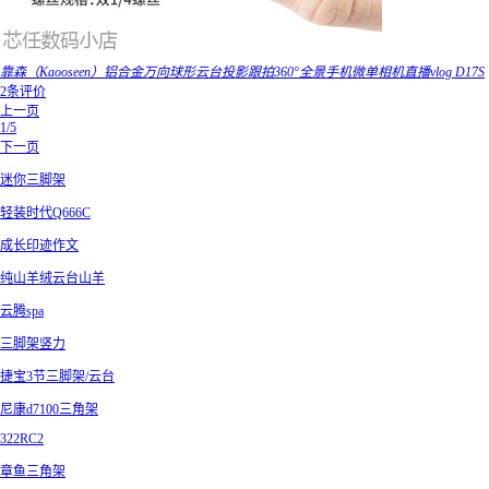
靠森（Kaooseen）铝合金万向球形云台投影跟拍360°全景手机微单相机直播vlog D17S
2条评价
上一页
1/5
下一页
迷你三脚架
轻装时代Q666C
成长印迹作文
纯山羊绒云台山羊
云腾spa
三脚架竖力
捷宝3节三脚架/云台
尼康d7100三角架
322RC2
章鱼三角架