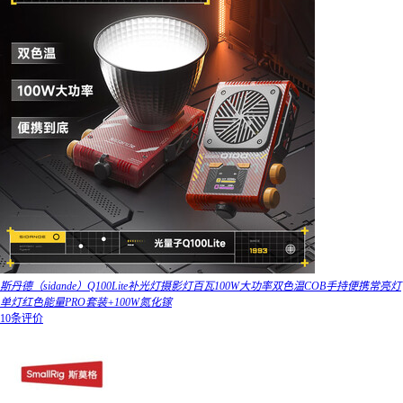
斯丹德（sidande）Q100Lite补光灯摄影灯百瓦100W大功率双色温COB手持便携常亮灯
单灯红色能量PRO套装+100W氮化镓
10条评价