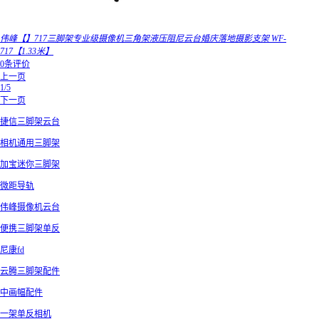
伟峰【】717三脚架专业级摄像机三角架液压阻尼云台婚庆落地摄影支架 WF-
717【1.33米】
0条评价
上一页
1/5
下一页
捷信三脚架云台
相机通用三脚架
加宝迷你三脚架
微距导轨
伟峰摄像机云台
便携三脚架单反
尼康fd
云腾三脚架配件
中画幅配件
一架单反相机