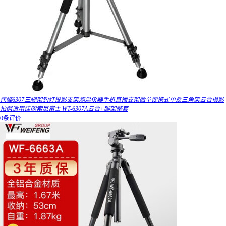
伟峰6307三脚架钓灯投影支架测温仪器手机直播支架微单便携式单反三角架云台摄影
拍照适用佳能索尼富士 WT-6307A云台+脚架整套
0条评价