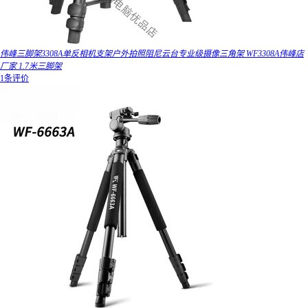
伟峰三脚架3308A单反相机支架户外拍照阻尼云台专业级摄像三角架 WF3308A伟峰店
厂家 1.7米三脚架
1条评价