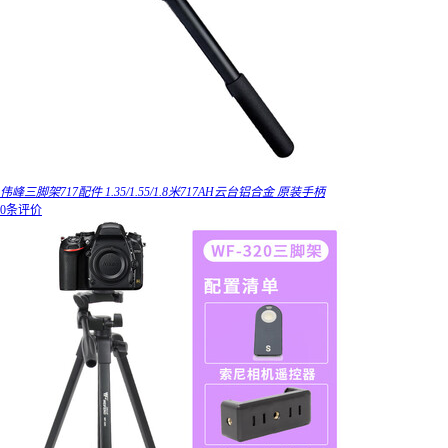
伟峰三脚架717配件 1.35/1.55/1.8米717AH云台铝合金 原装手柄
0条评价