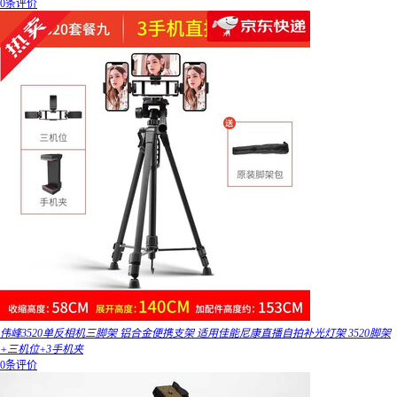
0条评价
伟峰3520单反相机三脚架 铝合金便携支架 适用佳能尼康直播自拍补光灯架 3520脚架
+三机位+3手机夹
0条评价