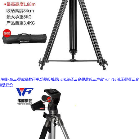
伟峰718三脚架级数码单反相机拍照1.8米液压云台摄像机三角架 WF-718液压阻尼云台
0条评价