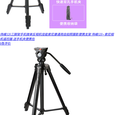
伟峰320三脚架手机微单反相机佳能索尼康通用自拍照摄影便携支架 伟峰320+索尼相
机遥控器 送手机夹便携包
0条评价