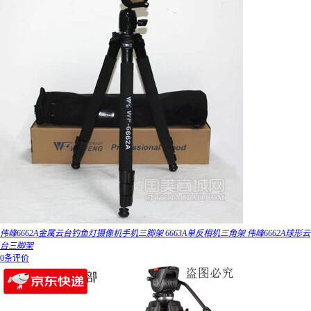
伟峰6662A金属云台钓鱼灯摄像机手机三脚架 6663A单反相机三角架 伟峰6662A球形云
台三脚架
0条评价