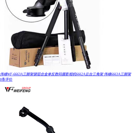
伟峰WF-6663A三脚架镁铝合金单反数码摄影相机6662A云台三角架 伟峰6663A三脚架
0条评价