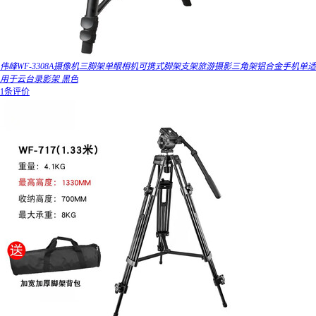
伟峰WF-3308A摄像机三脚架单眼相机可携式脚架支架旅游摄影三角架铝合金手机单适
用于云台录影架 黑色
1条评价