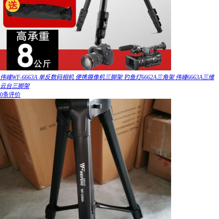
伟峰WF-6663A 单反数码相机 便携摄像机三脚架 钓鱼灯6662A三角架 伟峰6663A三维
云台三脚架
0条评价