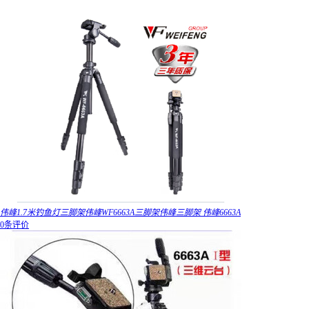
伟峰1.7米钓鱼灯三脚架伟峰WF6663A三脚架伟峰三脚架 伟峰6663A
0条评价