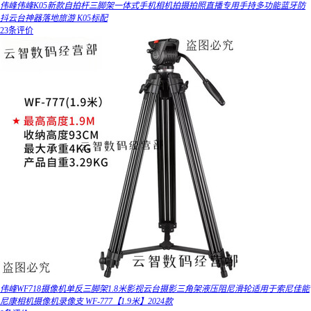
伟峰伟峰K05新款自拍杆三脚架一体式手机相机拍摄拍照直播专用手持多功能蓝牙防
抖云台神器落地旅游 K05标配
23条评价
伟峰WF718摄像机单反三脚架1.8米影视云台摄影三角架液压阻尼滑轮适用于索尼佳能
尼康相机摄像机录像支 WF-777【1.9米】2024款