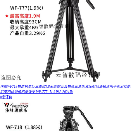
伟峰WF718摄像机单反三脚架1.8米影视云台摄影三角架液压阻尼滑轮适用于索尼佳能
尼康相机摄像机录像支 WF-777【1.9米】2024款
0条评价