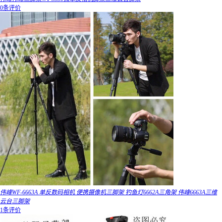
0条评价
伟峰WF-6663A 单反数码相机 便携摄像机三脚架 钓鱼灯6662A三角架 伟峰6663A三维
云台三脚架
1条评价