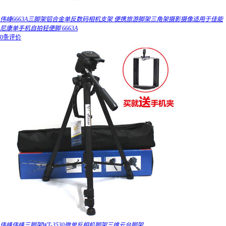
伟峰6663A三脚架铝合金单反数码相机支架 便携旅游脚架三角架摄影摄像适用于佳能
尼康单手机自拍轻便脚 6663A
0条评价
伟峰伟峰三脚架WT-3530微单反相机脚架三维云台脚架