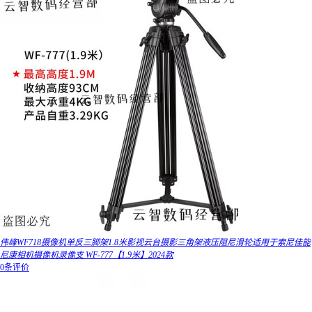
伟峰WF718摄像机单反三脚架1.8米影视云台摄影三角架液压阻尼滑轮适用于索尼佳能
尼康相机摄像机录像支 WF-777【1.9米】2024款
0条评价