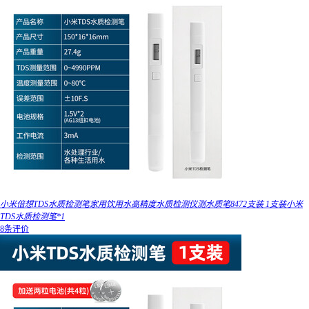
小米倍想TDS水质检测笔家用饮用水高精度水质检测仪测水质笔8472支装 1支装小米
TDS水质检测笔*1
8条评价