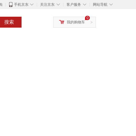
◇
◇
◇
◇
购
手机京东
关注京东
客户服务
网站导航
0
搜索
我的购物车
>