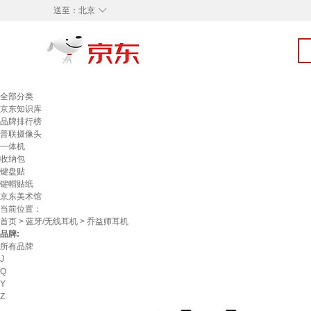
◇
送至：
北京
全部分类
京东知识库
品牌排行榜
普联摄像头
一体机
收纳包
键盘贴
键帽贴纸
京东美术馆
当前位置：
首页
>
蓝牙/无线耳机
> 乔益师耳机
品牌:
所有品牌
J
Q
Y
Z