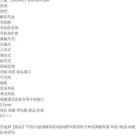
万魔（1MORE）EHD9001BA
其他
类型:
解码耳放
耳机帽
耳机防丢绳
耳机保护套
佩戴方式:
头戴式
入耳式
颈挂式
贴耳式
高级选项:
功能
场景
插头接口
可充电
磁吸
音乐耳机
考试耳机
纳雅通话设备专用卡侬接口
3.5mm
综合
销量
评论数
新品
价格
1
/
2
<
>
乔益师【新品】TY四六级调频耳机4级6级FM英语听力考试调频耳麦 耳机+电池 标配
1+
条评论