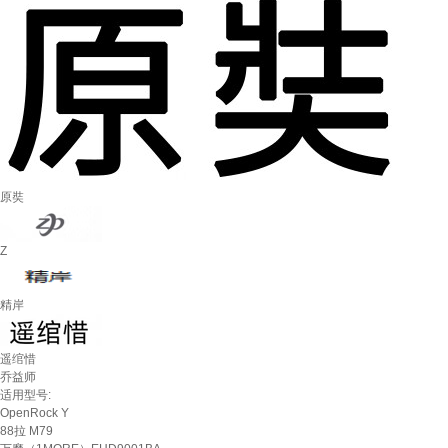
原奘
Z
精岸
遥绾惜
乔益师
适用型号:
OpenRock Y
88拉 M79