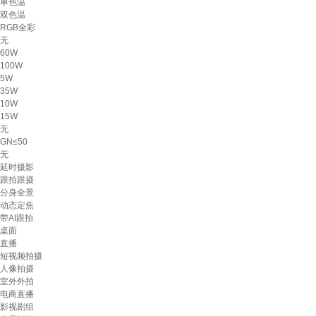
单色温
双色温
RGB全彩
无
60W
100W
5W
35W
10W
15W
无
GN≤50
无
延时摄影
跟拍跟摄
分身全景
动态定焦
带AI跟拍
桌面
直播
短视频拍摄
人像拍摄
室外外拍
电商直播
影视剧组