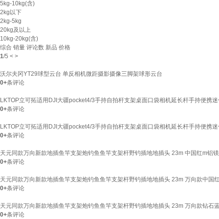
5kg-10kg(含)
2kg以下
2kg-5kg
20kg及以上
10kg-20kg(含)
综合
销量
评论数
新品
价格
1
/
5
<
>
沃尔夫冈YT29球型云台 单反相机微距摄影摄像三脚架球形云台
0+
条评论
LKTOP立可拓适用DJI大疆pocket4/3手持自拍杆支架桌面口袋相机延长杆手持便
0+
条评论
LKTOP立可拓适用DJI大疆pocket4/3手持自拍杆支架桌面口袋相机延长杆手持便
0+
条评论
天元同款万向新款地插鱼竿支架炮钓鱼鱼竿支架杆野钓插地地插头 23m 中国红m铝
0+
条评论
天元同款万向新款地插鱼竿支架炮钓鱼鱼竿支架杆野钓插地地插头 23m 万向款中国
0+
条评论
天元同款万向新款地插鱼竿支架炮钓鱼鱼竿支架杆野钓插地地插头 23m 万向款钻石
0+
条评论