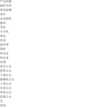
产品拍摄
婚庆活动
室内影棚
潜水
运动相机
微单
手机
卡片机
单反
其他
碳纤维
塑料
镁合金
铝合金
金属
液压云台
悬臂云台
三轴云台
摄像机云台
三维云台
全景云台
球型云台
普通云台
无
其他