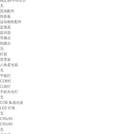
稳定器/手持云台
无
其他配件
快装板
运动相机配件
监视器
提词器
导播台
拍摄台
无
灯架
背景架
八角柔光箱
无
平板灯
COB灯
口袋灯
手机补光灯
无
COB 集成光源
LED 灯珠
无
CRI≥95
CRI≥80
无