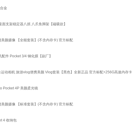
镁合金
人桌面支架稳定器八抓 八爪鱼脚架【磁吸款】
g 便携美颜摄像 【全能套装】(不含内存卡) 官方标配
机配件 Pocket 3/4 钢化膜【副厂】
台运动相机 旅游vlog便携美颜 Vlog套装【黑色】全新正品 官方标配+256G高速内存卡
o Pocket 4P 美颜柔光镜
g 便携美颜摄像 【标准套装】(不含内存卡) 官方标配
et 4 收纳包