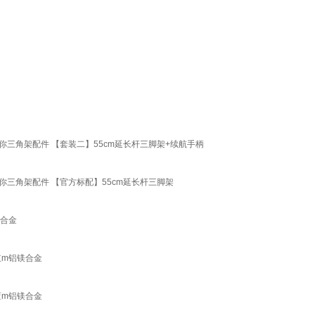
携迷你三角架配件 【套装二】55cm延长杆三脚架+续航手柄
携迷你三角架配件 【官方标配】55cm延长杆三脚架
镁合金
红m铝镁合金
蓝m铝镁合金