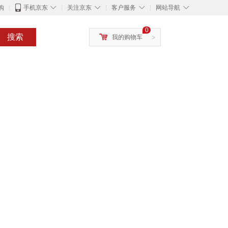
◇
◇
◇
◇
购
手机京东
关注京东
客户服务
网站导航
0
搜索
我的购物车
>