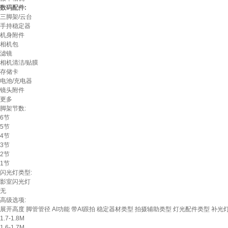
数码配件:
三脚架/云台
手持稳定器
机身附件
相机包
滤镜
相机清洁/贴膜
存储卡
电池/充电器
镜头附件
更多
脚架节数:
6节
5节
4节
3节
2节
1节
闪光灯类型:
影室闪光灯
无
高级选项:
展开高度
脚管管径
AI功能
带AI跟拍
稳定器材类型
拍摄辅助类型
灯光配件类型
补光
1.7-1.8M
1.6-1.7M