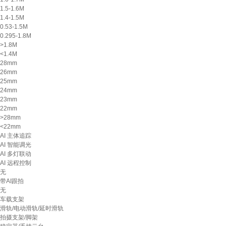
1.5-1.6M
1.4-1.5M
0.53-1.5M
0.295-1.8M
>1.8M
<1.4M
28mm
26mm
25mm
24mm
23mm
22mm
>28mm
<22mm
AI 主体追踪
AI 智能调光
AI 多灯联动
AI 远程控制
无
带AI跟拍
无
车载支架
滑轨/电动滑轨/延时滑轨
拍摄支架/脚架