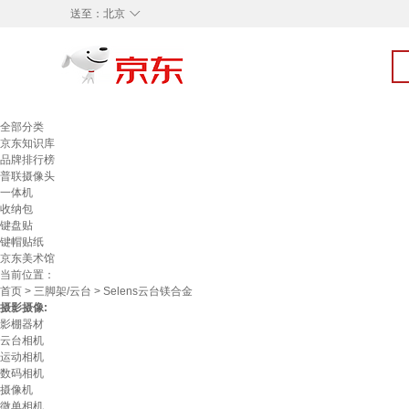
◇
送至：
北京
全部分类
京东知识库
品牌排行榜
普联摄像头
一体机
收纳包
键盘贴
键帽贴纸
京东美术馆
当前位置：
首页
>
三脚架/云台
> Selens云台镁合金
摄影摄像:
影棚器材
云台相机
运动相机
数码相机
摄像机
微单相机