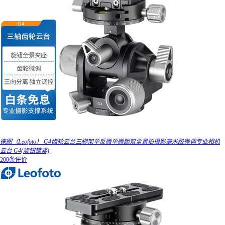
徕图（Leofoto） G4齿轮云台三脚架单反微单微距双全景拍摄影毫米级微调专业相机
云台 G4(旋钮锁紧)
200条评价