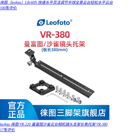
徕图（leofoto）LB-60N 快速水平灵活调节半球全景云台轻松水平云台
100条评价
leofoto 徕图 VR-220 曼富图沙雀云台相机镜头支架长焦托架 VR-380
17条评价