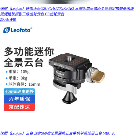
徕图（Leofoto）徕图正品G2G3G4G20GR2GR3 三脚架单反微距全景稳定拍摄毫米级
微调建筑摄影三维齿轮云台 G3齿轮云台
200条评价
徕图（Leofoto）云台 迷你360度全景便携云台手机单反球形云台 MBC-20