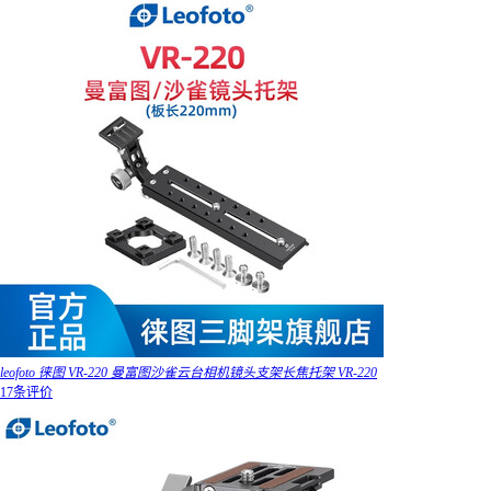
leofoto 徕图 VR-220 曼富图沙雀云台相机镜头支架长焦托架 VR-220
17条评价