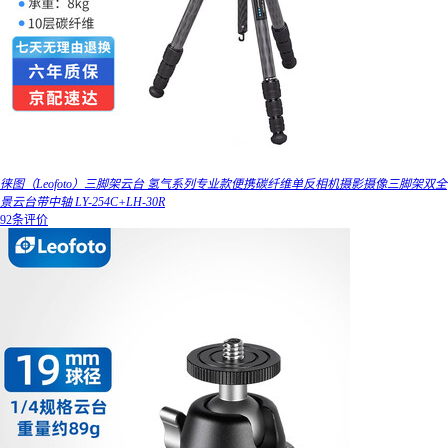
徕图（Leofoto）三脚架云台 氢气系列专业款便携碳纤维单反相机摄影摄像三脚架双全
景云台带中轴 LY-254C+LH-30R
92条评价