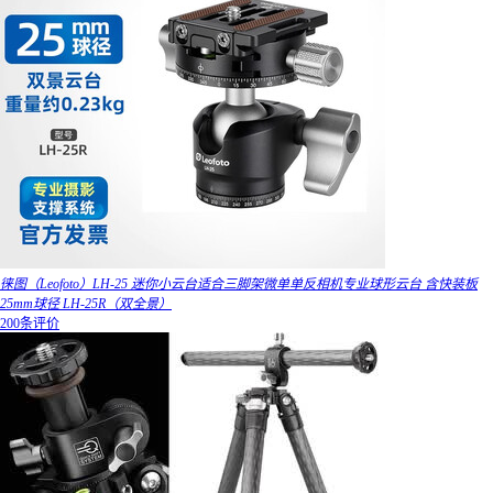
徕图（Leofoto）LH-25 迷你小云台适合三脚架微单单反相机专业球形云台 含快装板
25mm球径 LH-25R（双全景）
200条评价