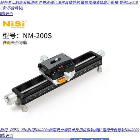
好特浙江制造滚轮滑轨 外置双轴心滚轮直线导轨 摄影光轴滑轨展示柜抽 导轨OSG10-
1米(不含滑块)
0条评价
耐司（NiSi）Nisi耐司NM-200s微距云台导轨单反相机滑轨摄影 微距云台导轨NM-200S
0条评价