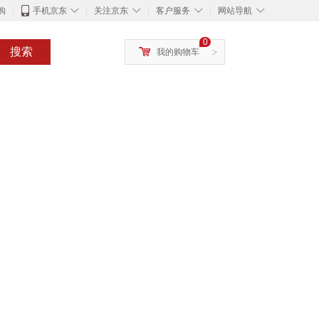
◇
◇
◇
◇
购
手机京东
关注京东
客户服务
网站导航
0
搜索
我的购物车
>