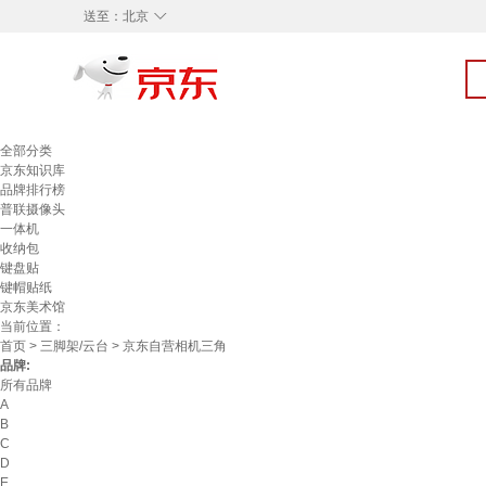
◇
送至：
北京
全部分类
京东知识库
品牌排行榜
普联摄像头
一体机
收纳包
键盘贴
键帽贴纸
京东美术馆
当前位置：
首页
>
三脚架/云台
> 京东自营相机三角
品牌:
所有品牌
A
B
C
D
E