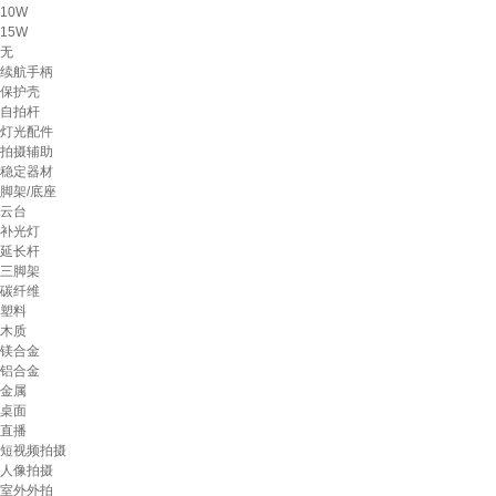
10W
15W
无
续航手柄
保护壳
自拍杆
灯光配件
拍摄辅助
稳定器材
脚架/底座
云台
补光灯
延长杆
三脚架
碳纤维
塑料
木质
镁合金
铝合金
金属
桌面
直播
短视频拍摄
人像拍摄
室外外拍