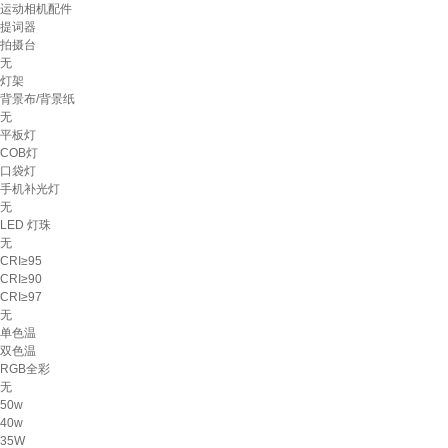
运动相机配件
提词器
拍摄台
无
灯架
背景布/背景纸
无
平板灯
COB灯
口袋灯
手机补光灯
无
LED 灯珠
无
CRI≥95
CRI≥90
CRI≥97
无
单色温
双色温
RGB全彩
无
50w
40w
35W