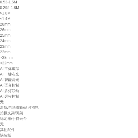
0.53-1.5M
0.295-1.8M
>1.8M
<1.4M
28mm
26mm
25mm
24mm
23mm
22mm
>28mm
<22mm
AI 主体追踪
AI 一键布光
AI 智能调光
AI 语音控制
AI 多灯联动
AI 远程控制
无
滑轨/电动滑轨/延时滑轨
拍摄支架/脚架
稳定器/手持云台
无
其他配件
快装板