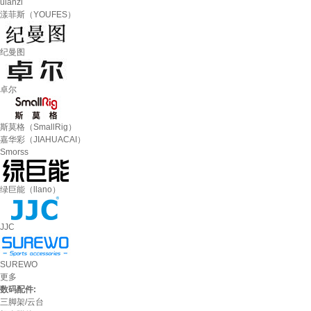
ulanzi
漾菲斯（YOUFES）
纪曼图
卓尔
斯莫格（SmallRig）
嘉华彩（JIAHUACAI）
Smorss
绿巨能（llano）
JJC
SUREWO
更多
数码配件:
三脚架/云台