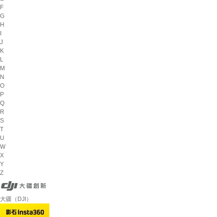
F
G
H
I
J
K
L
M
N
O
P
Q
R
S
T
U
W
X
Y
Z
大疆（DJI）