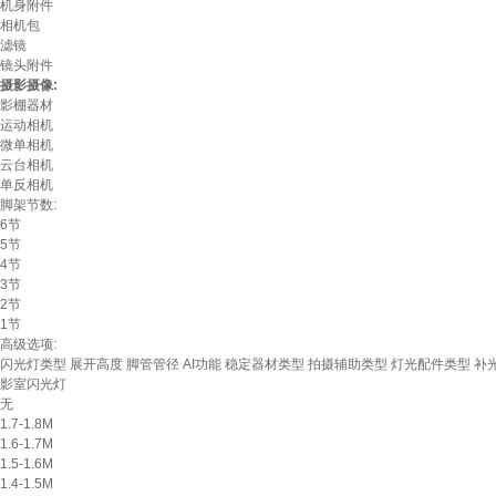
机身附件
相机包
滤镜
镜头附件
摄影摄像:
影棚器材
运动相机
微单相机
云台相机
单反相机
脚架节数:
6节
5节
4节
3节
2节
1节
高级选项:
闪光灯类型
展开高度
脚管管径
AI功能
稳定器材类型
拍摄辅助类型
灯光配件类型
补
影室闪光灯
无
1.7-1.8M
1.6-1.7M
1.5-1.6M
1.4-1.5M