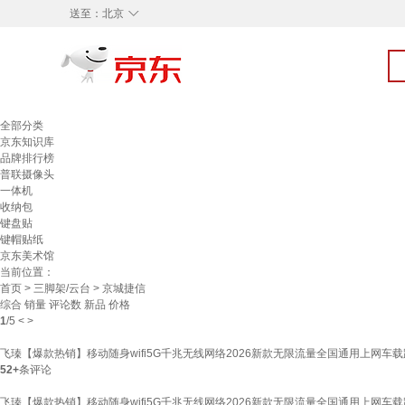
◇
送至：
北京
全部分类
京东知识库
品牌排行榜
普联摄像头
一体机
收纳包
键盘贴
键帽贴纸
京东美术馆
当前位置：
首页
>
三脚架/云台
> 京城捷信
综合
销量
评论数
新品
价格
1
/
5
<
>
飞瑧【爆款热销】移动随身wifi5G千兆无线网络2026新款无限流量全国通用上网车
52+
条评论
飞瑧【爆款热销】移动随身wifi5G千兆无线网络2026新款无限流量全国通用上网车