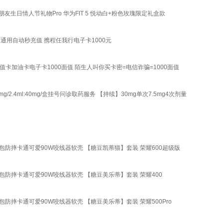
友生日情人节礼物Pro 华为FIT 5 悦动白+粉色玫瑰限定礼盒款
通用自动秒充值 携程任我行电子卡1000元
加油卡电子卡1000面值 陌生人叫你买卡密=电信诈骗=1000面值
0mg/2.4ml:40mg/盒挂号问诊取药服务 【持续】30mg单次7.5mg4次剂量
用全包防摔卡通可爱90W咬线器软壳 【糖豆凯蒂猫】套装 荣耀600超级版
用全包防摔卡通可爱90W咬线器软壳 【糖豆美乐蒂】套装 荣耀400
全包防摔卡通可爱90W咬线器软壳 【糖豆美乐蒂】套装 荣耀500Pro