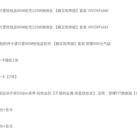
爱咬线器90W软壳120W缠绕盒 【糖豆凯蒂猫】套装 VIVOXFold6
爱咬线器90W软壳120W缠绕盒 【糖豆凯蒂猫】套装 VIVOXFold3
用全包防摔卡通可爱90W咬线器软壳 【糖豆凯蒂猫】套装 荣耀600元气版
小卡随机1张
小卡【2张】
5i智能运动手表GS/pro表带 棕色金扣【不规则金属·拼荔枝纹皮】 适用：荣耀FIT雅致版【
光+音乐
光+音乐