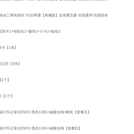
载路由三网免预存 5G全网通【典藏版】送免费流量-全国通用-性能怪兽
卡1+钥匙扣1+徽章2+小卡2+贴纸2
插卡【1张】
拍立得【3张】
【1个】
架【1个】
车记录仪DM10 黑色128G+磁吸挂绳+帽夹【套餐五】
行车记录仪DM10 黑色128G+磁吸挂绳【套餐四】