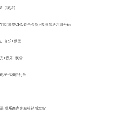
梦【现货】
储存式(豪华CNC铝合金款)-典雅黑送六组号码
+音乐+飘雪
光+音乐+飘雪
程电子卡和伊利券）
装
0盒装 联系商家客服核销后发货