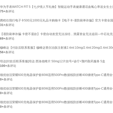
华为手表WATCH FIT 5【七夕情人节礼物】智能运动手表健康通话血氧心率送女生士朋
75+
条评论
携程任我行电子卡500元1000元礼品卡购物卡【电子卡-谨防刷单诈骗】官方卡密全国
31+
条评论
【谨防刷单诈骗 卡密不退款】卡密自动发货无法冻结，泄露资金无法追回—中石化充值卡
69+
条评论
穆峰达【付款后联系客服】穆峰达替尔泊肽注射液2.4ml:10mg/2.4ml:20mg/2.4ml:3
56+
条评论
培达[付款后联系客服]培达 西洛他唑片 50mg12片挂号+诊疗+预约取药服务 5盒
100+
条评论
领优创活荣耀600充电器保护套80W适用500Pro数据线防折断400缠绕Type-C通
0+
条评论
领优创活荣耀600充电器保护套80W适用500Pro数据线防折断400缠绕Type-C通
0+
条评论
领优创活荣耀600充电器保护套80W适用500Pro数据线防折断400缠绕Type-C通用
0+
条评论