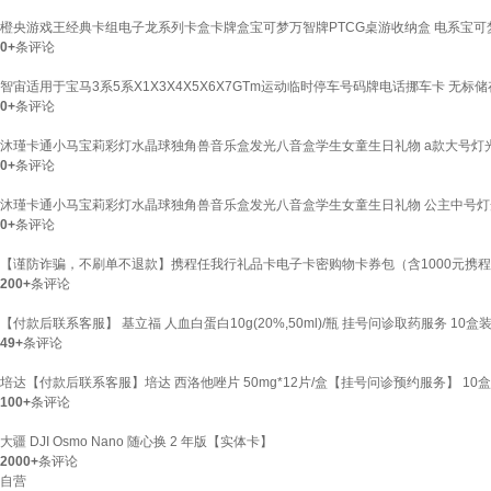
橙央游戏王经典卡组电子龙系列卡盒卡牌盒宝可梦万智牌PTCG桌游收纳盒 电系宝可
0+
条评论
智宙适用于宝马3系5系X1X3X4X5X6X7GTm运动临时停车号码牌电话挪车卡 无标
0+
条评论
沐瑾卡通小马宝莉彩灯水晶球独角兽音乐盒发光八音盒学生女童生日礼物 a款大号灯光
0+
条评论
沐瑾卡通小马宝莉彩灯水晶球独角兽音乐盒发光八音盒学生女童生日礼物 公主中号灯
0+
条评论
【谨防诈骗，不刷单不退款】携程任我行礼品卡电子卡密购物卡券包（含1000元携
200+
条评论
【付款后联系客服】 基立福 人血白蛋白10g(20%,50ml)/瓶 挂号问诊取药服务 10盒
49+
条评论
培达【付款后联系客服】培达 西洛他唑片 50mg*12片/盒【挂号问诊预约服务】 1
100+
条评论
大疆 DJI Osmo Nano 随心换 2 年版【实体卡】
2000+
条评论
自营