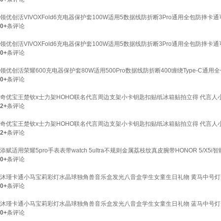
领优创活VIVOXFold6充电器保护套100W适用5数据线防折断3Pro通用全包防摔卡通可
0+
条评论
领优创活VIVOXFold6充电器保护套100W适用5数据线防折断3Pro通用全包防摔卡通可
0+
条评论
领优创活荣耀600充电器保护套80W适用500Pro数据线防折断400缠绕Type-C通
0+
条评论
奇优宝王楚钦x士力架HOHO联名代言周边支架小卡钥匙扣贴纸冰箱贴拍立得 代言人
2+
条评论
奇优宝王楚钦x士力架HOHO联名代言周边支架小卡钥匙扣贴纸冰箱贴拍立得 代言人
2+
条评论
添赋适用荣耀5pro手表表带watch 5ultra不规则金属荔枝纹真皮腕带HONOR 5/X
0+
条评论
沐瑾卡通小马宝莉彩灯水晶球独角兽音乐盒发光八音盒学生女童生日礼物 黄马中号灯
0+
条评论
沐瑾卡通小马宝莉彩灯水晶球独角兽音乐盒发光八音盒学生女童生日礼物 蓝马中号灯
0+
条评论