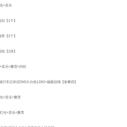
光+音乐
匙扣【1个】
徽章【2个】
贴纸【2张】
+音乐+飘雪+内转
行车记录仪DM10 白色128G+磁吸挂绳【套餐四】
光+音乐+飘雪
灯光+音乐+飘雪