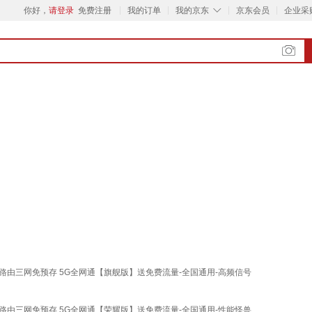
◇
你好，
请登录
免费注册
我的订单
我的京东
京东会员
企业采
载路由三网免预存 5G全网通【旗舰版】送免费流量-全国通用-高频信号
载路由三网免预存 5G全网通【荣耀版】送免费流量-全国通用-性能怪兽