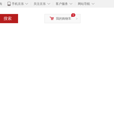
◇
◇
◇
◇
购
手机京东
关注京东
客户服务
网站导航
0
搜索
我的购物车
>