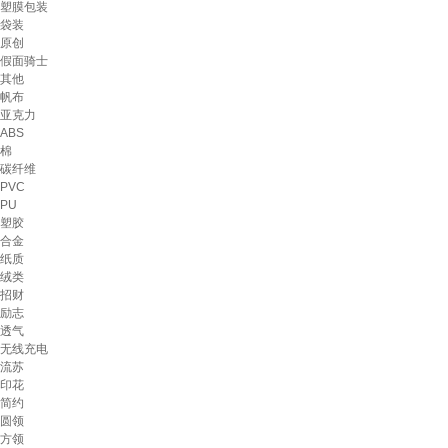
塑膜包装
袋装
原创
假面骑士
其他
帆布
亚克力
ABS
棉
碳纤维
PVC
PU
塑胶
合金
纸质
绒类
招财
励志
透气
无线充电
流苏
印花
简约
圆领
方领