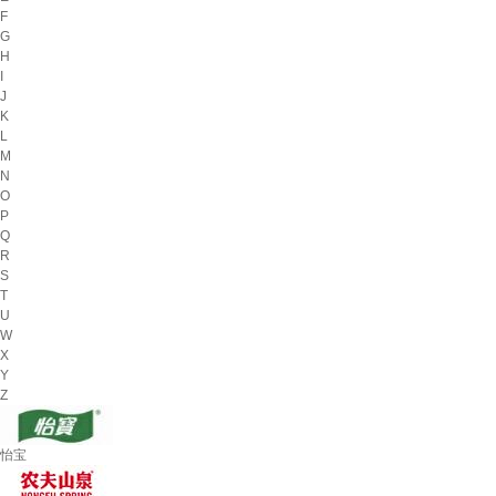
F
G
H
I
J
K
L
M
N
O
P
Q
R
S
T
U
W
X
Y
Z
怡宝