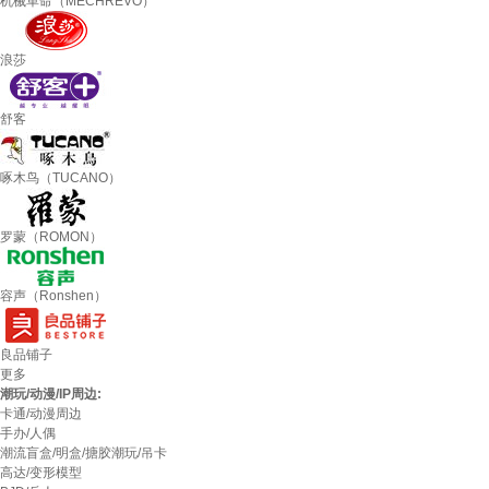
机械革命（MECHREVO）
浪莎
舒客
啄木鸟（TUCANO）
罗蒙（ROMON）
容声（Ronshen）
良品铺子
更多
潮玩/动漫/IP周边:
卡通/动漫周边
手办/人偶
潮流盲盒/明盒/搪胶潮玩/吊卡
高达/变形模型