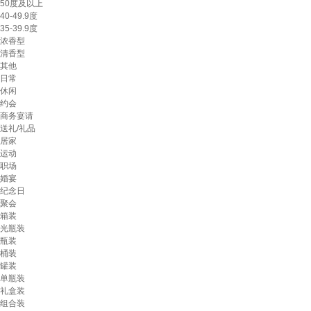
50度及以上
40-49.9度
35-39.9度
浓香型
清香型
其他
日常
休闲
约会
商务宴请
送礼/礼品
居家
运动
职场
婚宴
纪念日
聚会
箱装
光瓶装
瓶装
桶装
罐装
单瓶装
礼盒装
组合装