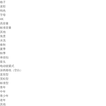
格子
迷彩
纯色
字母
4K
高容量
标准容量
其他
免烫
水洗
春秋
夏季
秋季
单排扣
套头
电动锁紧式
涂鸦卷纸（空白）
直筒型
宽松型
标准型
青年
中年
青少年
老年
其他