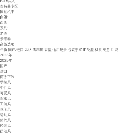
BJD/兵人
奥特曼专区
国创机甲
白酒:
白酒
系列:
老酒
景阳春
高级选项:
年份
国产/进口
风格
酒精度
香型
适用场景
包装形式
IP类型
材质
寓意
功能
2023年
2025年
国产
进口
商务正装
学院风
中性风
可爱风
军旅风
工装风
休闲风
运动风
简约风
轻奢风
奶油风