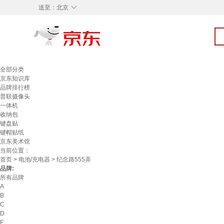
◇
送至：
北京
全部分类
京东知识库
品牌排行榜
普联摄像头
一体机
收纳包
键盘贴
键帽贴纸
京东美术馆
当前位置：
首页
>
电池/充电器
> 纪念路555弄
品牌:
所有品牌
A
B
C
D
E