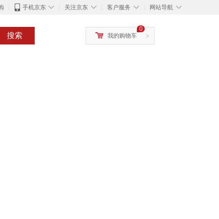
◇
◇
◇
◇
购
手机京东
关注京东
客户服务
网站导航
0
搜索
我的购物车
>