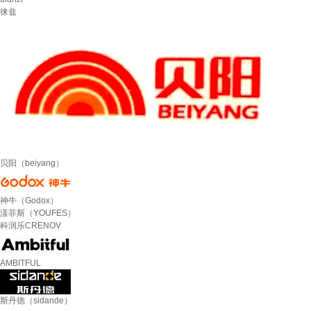
徕兹
贝阳（beiyang）
神牛（Godox）
漾菲斯（YOUFES）
科润乐CRENOV
AMBITFUL
斯丹德（sidande）