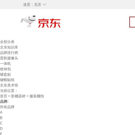
◇
送至：
北京
全部分类
京东知识库
品牌排行榜
普联摄像头
一体机
收纳包
键盘贴
键帽贴纸
京东美术馆
当前位置：
首页
>
影棚器材
> 服装棚拍
品牌:
所有品牌
A
B
C
D
F