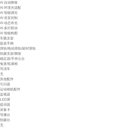
AI 自动降噪
AI 环境光适配
AI 智能调光
AI 语音控制
AI 动态布光
AI 多灯联动
AI 智能构图
车载支架
提壶手柄
滑轨/电动滑轨/延时滑轨
拍摄支架/脚架
稳定器/手持云台
兔笼/拓展框
导演车
无
其他配件
引闪器
运动相机配件
监视器
LED屏
提词器
采集卡
导播台
拍摄台
无