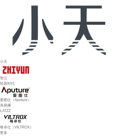
小天
智云
轻装时代
爱图仕（Aputure）
美易播
LATZZ
唯卓仕（VILTROX）
更多