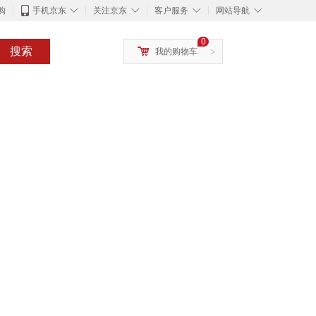
◇
◇
◇
◇
购
手机京东
关注京东
客户服务
网站导航
0
搜索
我的购物车
>