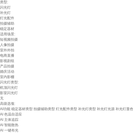
类型:
闪光灯
补光灯
灯光配件
拍摄辅助
稳定器材
适用场景:
短视频拍摄
人像拍摄
室外外拍
电商直播
影视剧组
产品拍摄
婚庆活动
室内影棚
闪光灯类型:
机顶闪光灯
影室闪光灯
无
高级选项:
AI功能
稳定器材类型
拍摄辅助类型
灯光配件类型
补光灯类型
补光灯光源
补光灯显
AI 色温自适应
AI 主体追踪
AI 智能散热
AI 一键布光