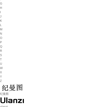
G
H
I
J
K
L
M
N
O
P
Q
R
S
T
U
W
X
Y
Z
纪曼图
ulanzi