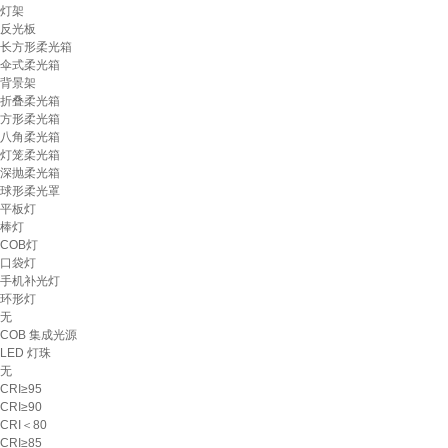
灯架
反光板
长方形柔光箱
伞式柔光箱
背景架
折叠柔光箱
方形柔光箱
八角柔光箱
灯笼柔光箱
深抛柔光箱
球形柔光罩
平板灯
棒灯
COB灯
口袋灯
手机补光灯
环形灯
无
COB 集成光源
LED 灯珠
无
CRI≥95
CRI≥90
CRI＜80
CRI≥85