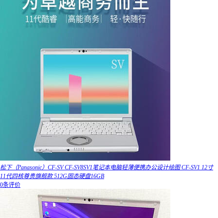
松下（Panasonic）CF-SV CF-SV8SV1笔记本电脑轻薄便携办公设计绘图 CF-SV1 12寸
11代四核尊贵旗舰款 512G固态硬盘16GB
0条评价