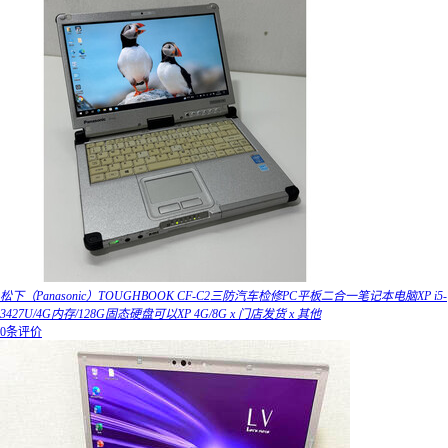
松下（Panasonic）TOUGHBOOK CF-C2三防汽车检修PC平板二合一笔记本电脑XP i5-
3427U/4G内存/128G固态硬盘可以XP 4G/8G x 门店发货 x 其他
0条评价