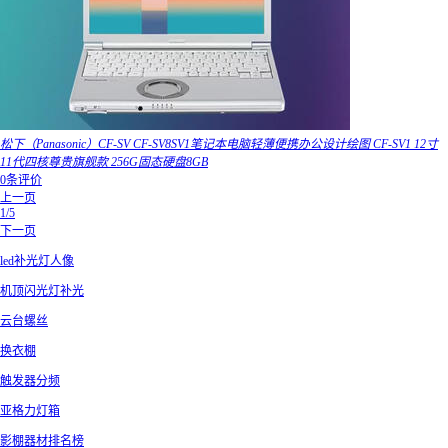
松下（Panasonic）CF-SV CF-SV8SV1笔记本电脑轻薄便携办公设计绘图 CF-SV1 12寸
11代四核尊贵旗舰款 256G固态硬盘8GB
0条评价
上一页
1/5
下一页
led补光灯人像
机顶闪光灯补光
云台螺丝
换衣棚
触发器分频
亚格力灯箱
影棚器材排名榜