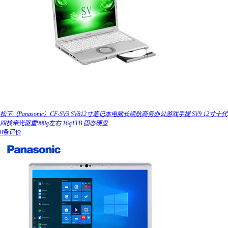
松下（Panasonic）CF-SV9 SV812寸笔记本电脑长续航商务办公游戏手提 SV9 12寸十代
四核带光驱重900g左右 16g1TB 固态硬盘
0条评价