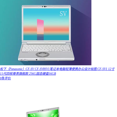
松下（Panasonic）CF-SV CF-SV8SV1笔记本电脑轻薄便携办公设计绘图 CF-SV1 12寸
11代四核尊贵旗舰款 256G固态硬盘16GB
0条评价