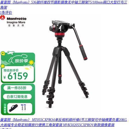
曼富图（Manfrotto）536碳纤维四节摄影摄像无中轴三脚架75/100mm碗口大型打鸟三
角架
1条评价
曼富图（Manfrotto） MT055CXPRO4单反相机碳纤维4节三脚架可中轴横置负重20KG
大画幅专业稳定拍摄旅行便携三角架套装 MVK502055CXPROV新款摄像套装