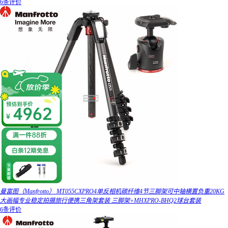
6条评价
曼富图（Manfrotto） MT055CXPRO4单反相机碳纤维4节三脚架可中轴横置负重20KG
大画幅专业稳定拍摄旅行便携三角架套装 三脚架+MHXPRO-BHQ2球台套装
6条评价