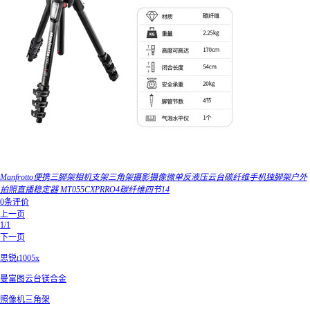
Manfrotto便携三脚架相机支架三角架摄影摄像微单反液压云台碳纤维手机独脚架户外
拍照直播稳定器 MT055CXPRRO4碳纤维四节14
0条评价
上一页
1/1
下一页
思锐t1005x
曼富图云台镁合金
照像机三角架