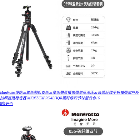
Manfrotto便携三脚架相机支架三角架摄影摄像微单反液压云台碳纤维手机独脚架户外
拍照直播稳定器 MK055CXPRO4BHQR碳纤维四节球型云台16
0条评价