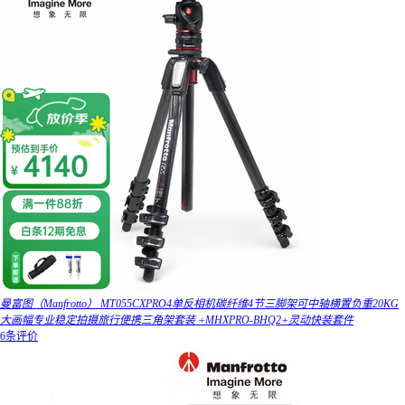
曼富图（Manfrotto） MT055CXPRO4单反相机碳纤维4节三脚架可中轴横置负重20KG
大画幅专业稳定拍摄旅行便携三角架套装 +MHXPRO-BHQ2+灵动快装套件
6条评价