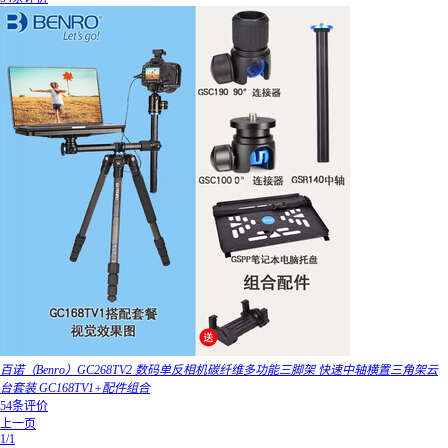
百诺（Benro）GC268TV2 数码单反相机碳纤维多功能三脚架 快速中轴横置三角架云
台套装 GC168TV1+配件组合
54条评价
上一页
1/1