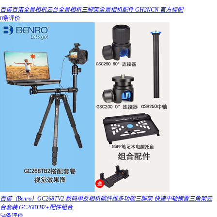
百诺百诺全景相机云台全景相机三脚架全景相机配件 GH2NCN 官方标配
0条评价
百诺（Benro）GC268TV2 数码单反相机碳纤维多功能三脚架 快速中轴横置三角架云
台套装 GC268TB2+配件组合
54条评价