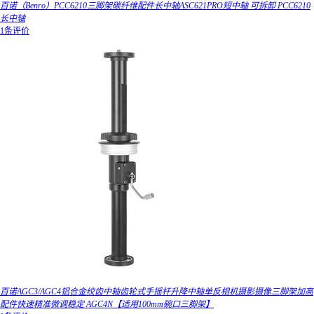
百诺（Benro）PCC6210三脚架碳纤维配件长中轴ASC621PRO短中轴 可拆卸 PCC6210
长中轴
1条评价
百诺AGC3/AGC4铝合金绞齿中轴齿轮式手摇杆升降中轴单反相机摄影摄像三脚架加高
配件快速精准微调稳定 AGC4N【适用100mm碗口三脚架】