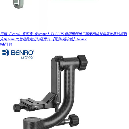
百诺（Benro）富图宝（Fotopro）T1 PLUS 磐图碳纤维三脚架相机长焦风光旅拍摄影
支架32mm大管径稳定记忆阻尼云 【配件-短中轴】T-Basic
0条评价