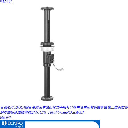
0条评价
百诺AGC3/AGC4铝合金绞齿中轴齿轮式手摇杆升降中轴单反相机摄影摄像三脚架加高
配件快速精准微调稳定 AGC3N【适用75mm碗口三脚架】
0条评价