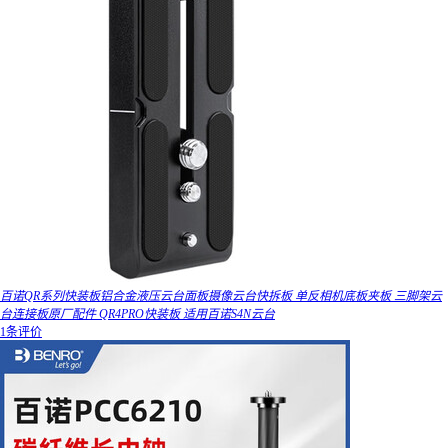
百诺QR系列快装板铝合金液压云台面板摄像云台快拆板 单反相机底板夹板 三脚架云
台连接板原厂配件 QR4PRO快装板 适用百诺S4N云台
1条评价