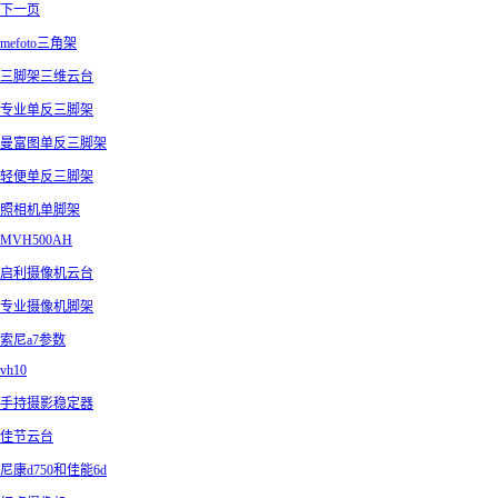
下一页
mefoto三角架
三脚架三维云台
专业单反三脚架
曼富图单反三脚架
轻便单反三脚架
照相机单脚架
MVH500AH
启利摄像机云台
专业摄像机脚架
索尼a7参数
vh10
手持摄影稳定器
佳节云台
尼康d750和佳能6d