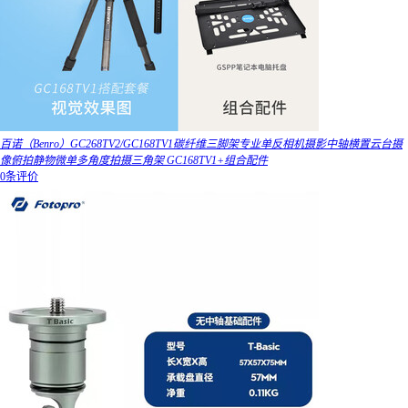
百诺（Benro）GC268TV2/GC168TV1碳纤维三脚架专业单反相机摄影中轴横置云台摄
像俯拍静物微单多角度拍摄三角架 GC168TV1+组合配件
0条评价