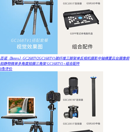
百诺（Benro）GC268TV2GC168TV1碳纤维三脚架单反相机摄影中轴横置云台摄像俯
拍静物微单多角度拍摄三角架 GC168TV1+组合配件
0条评价