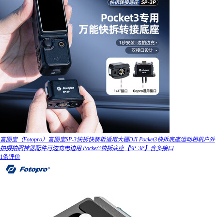
富图宝（Fotopro）富图宝SP-3快拆快装板适用大疆DJI Pocket3快拆底座运动相机户外
拍摄拍照神器配件可边充电边用 Pocket3快拆底座【SP-3P】含多接口
1条评价