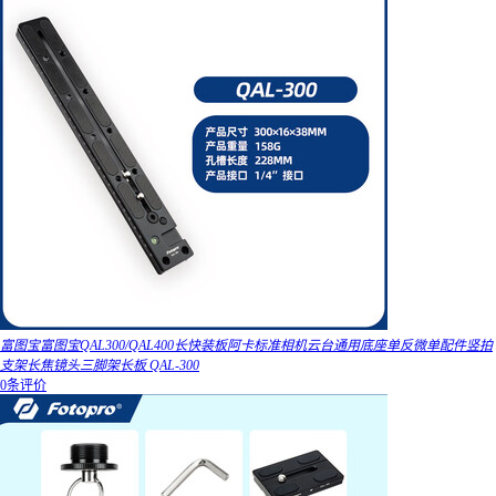
富图宝富图宝QAL300/QAL400长快装板阿卡标准相机云台通用底座单反微单配件竖拍
支架长焦镜头三脚架长板 QAL-300
0条评价