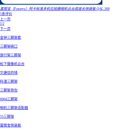
富图宝（Fotopro）阿卡标准多机位拍摄相机云台底座长快装板 QAL-300
5条评价
上一页
1/2
下一页
金钟三脚架套
三脚架碗口
旅行架三脚架
松下摄像机云台
欠捷信的钱
科漫三脚架
三脚架背包
600d三脚架
相机三脚架适配器
55三脚架
富图宝快装板