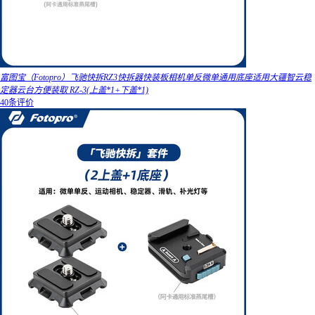
富图宝（Fotopro）飞驰快拆RZ3快拆器快装板相机单反微单通用底座适用大疆智云稳
定器云台方便装取 RZ-3(上盖*1+下盖*1)
40条评价