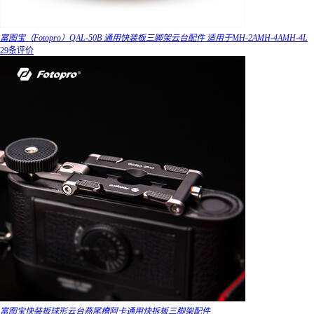
富图宝（Fotopro）QAL-50B 通用快装板三脚架云台配件 适用于MH-2AMH-4AMH-4L
29条评价
富图宝快装板球形云台燕尾槽阿卡通用快拆板三脚架配件