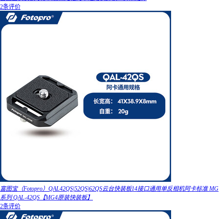
2条评价
富图宝（Fotopro）QAL42QS|52QS|62QS云台快装板14接口通用单反相机阿卡标准 MG
系列 QAL-42QS【MG4原装快装板】
2条评价