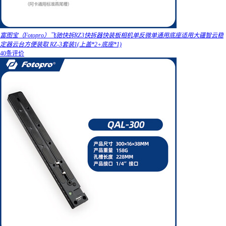
富图宝（Fotopro）飞驰快拆RZ3快拆器快装板相机单反微单通用底座适用大疆智云稳
定器云台方便装取 RZ-3套装1(上盖*2+底座*1)
40条评价