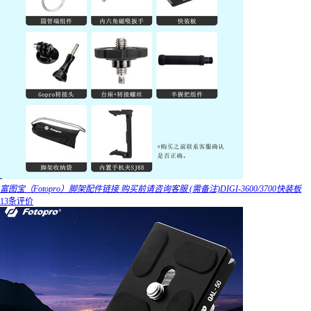
富图宝（Fotopro）脚架配件链接 购买前请咨询客服 (需备注)DIGI-3600/3700快装板
13条评价