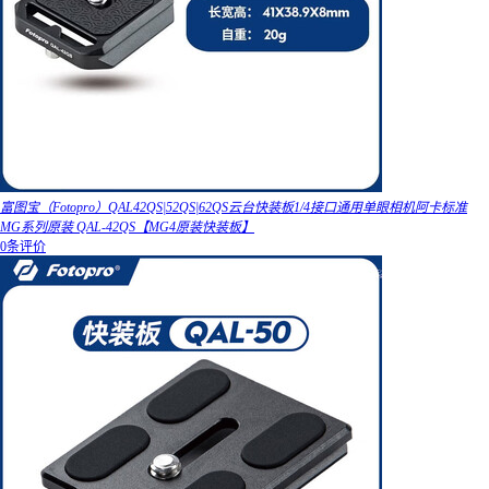
富图宝（Fotopro）QAL42QS|52QS|62QS云台快装板1/4接口通用单眼相机阿卡标准
MG系列原装 QAL-42QS【MG4原装快装板】
0条评价