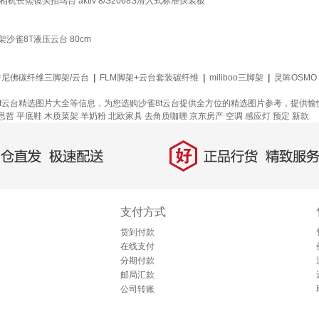
机长焦镜头拍鸟台 aktiv 8/S2068S滑入式标准快装板
架沙雀8T液压云台 80cm
吉尼佛碳纤维三脚架/云台
|
FLM脚架+云台套装碳纤维
|
miliboo三脚架
|
灵眸OSMO
8t云台精选图片大全等信息，为您选购沙雀8t云台提供全方位的精选图片参考，提供
思哲
平底鞋
木质菜架
羊奶粉
北欧家具
去角质咖喱
京东房产
空调
感应灯
预定
新款
好
直发，极速配送
正品行货，精致服务
支付方式
货到付款
在线支付
分期付款
邮局汇款
公司转账