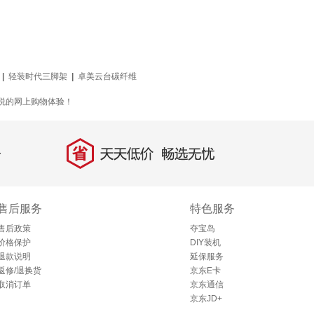
|
轻装时代三脚架
|
卓美云台碳纤维
愉悦的网上购物体验！
省
天天低价，畅选无忧
售后服务
特色服务
售后政策
夺宝岛
价格保护
DIY装机
退款说明
延保服务
返修/退换货
京东E卡
取消订单
京东通信
京东JD+