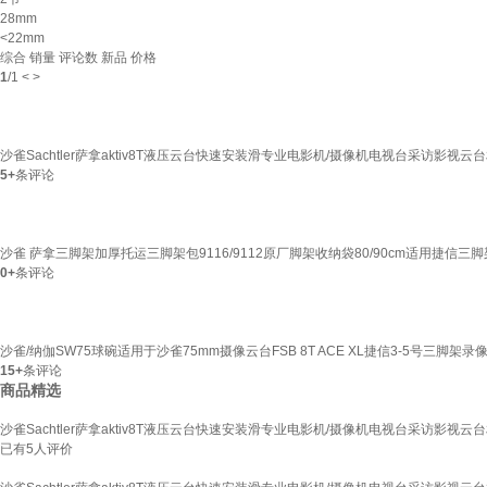
28mm
<22mm
综合
销量
评论数
新品
价格
1
/
1
<
>
沙雀Sachtler萨拿aktiv8T液压云台快速安装滑专业电影机/摄像机电视台采访影视云台相
5+
条评论
沙雀 萨拿三脚架加厚托运三脚架包9116/9112原厂脚架收纳袋80/90cm适用捷信三脚
0+
条评论
沙雀/纳伽SW75球碗适用于沙雀75mm摄像云台FSB 8T ACE XL捷信3-5号三脚架录
15+
条评论
商品精选
沙雀Sachtler萨拿aktiv8T液压云台快速安装滑专业电影机/摄像机电视台采访影视云台相
已有
5
人评价