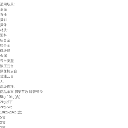
适用场景:
桌面
直播
摄影
摄像
材质:
塑料
铝合金
镁合金
碳纤维
金属
云台类型:
液压云台
摄像机云台
普通云台
无
高级选项:
商品承重
脚架节数
脚管管径
5kg-10kg(含)
2kg以下
2kg-5kg
10kg-20kg(含)
5节
3节
2节