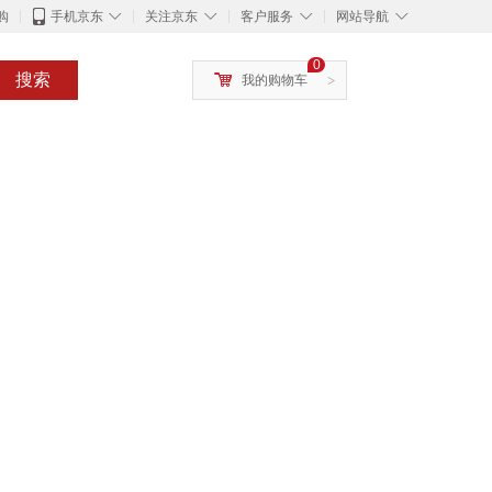
◇
◇
◇
◇
购
手机京东
关注京东
客户服务
网站导航
0
搜索
我的购物车
>