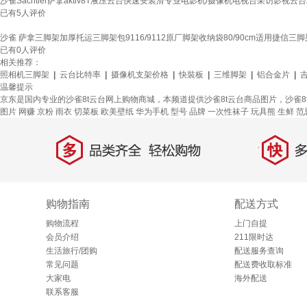
沙雀Sachtler萨拿aktiv8T液压云台快速安装滑专业电影机/摄像机电视台采访影视云台相
已有
5
人评价
沙雀 萨拿三脚架加厚托运三脚架包9116/9112原厂脚架收纳袋80/90cm适用捷信三脚
已有
0
人评价
相关推荐：
照相机三脚架
|
云台比特率
|
摄像机支架价格
|
快裝板
|
三维脚架
|
铝合金片
|
温馨提示
京东是国内专业的沙雀8t云台网上购物商城，本频道提供沙雀8t云台商品图片，沙雀
图片
网赚
京粉
雨衣
切菜板
欧美壁纸
华为手机
型号
品牌
一次性袜子
玩具熊
生鲜
范
多
快
品类齐全，轻松购物
多仓
购物指南
配送方式
购物流程
上门自提
会员介绍
211限时达
生活旅行/团购
配送服务查询
常见问题
配送费收取标准
大家电
海外配送
联系客服