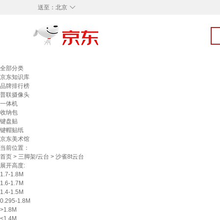
◇
送至：
北京
全部分类
京东知识库
品牌排行榜
普联摄像头
一体机
收纳包
键盘贴
键帽贴纸
京东美术馆
当前位置：
首页
>
三脚架/云台
> 沙雀8t云台
展开高度:
1.7-1.8M
1.6-1.7M
1.4-1.5M
0.295-1.8M
>1.8M
<1.4M