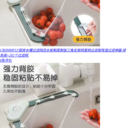
CRHMMFLF厨房水槽过滤网沥水架剩菜剩饭三角支架网里倒过滤架残渣过滤神器 绿
色架+202个过滤网.
0条评价