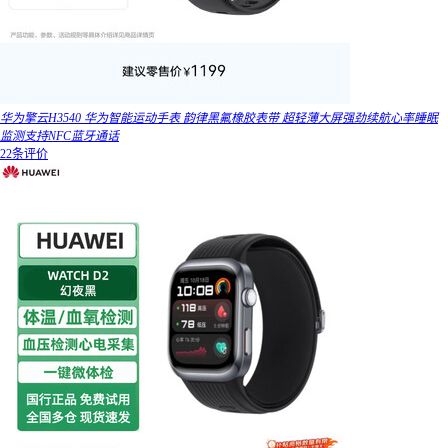
华为擎云H3540 华为智能运动手表 韵律黑氟橡胶表带 超轻薄大屏强劲续航心率睡眠
监测支持NFC蓝牙通话
22条评价