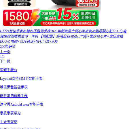
HKSN智能手表血糖血压监测手表2026年新款男士测心率血氧血脂尿酸心脏ECG心电
健康检测睡眠运动一体机 【顶配黑】高端全自动进口气泵+医疗级芯片+血压血糖
ECG心电图+蓝牙通话+NFC门禁+SOS
200条评价
上一页
1/5
下一页
荣耀手表tls
kayoumi支持SIM卡智能手表
唯乐黑色智能手表
能听歌的智能手表
达宝恩Android wear智能手表
手机手表华为
手表男智能