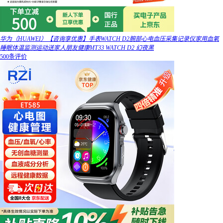
华为（HUAWEI）【咨询享优惠】手表WATCH D2腕部心电血压采集记录仪家用血氧
睡眠体温监测运动送家人朋友健康MT33 WATCH D2 幻夜黑
500条评价