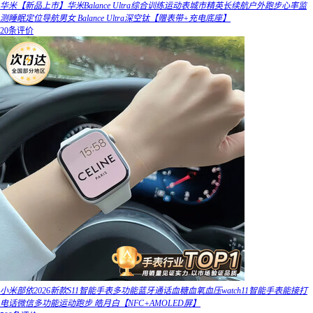
华米【新品上市】华米Balance Ultra综合训练运动表城市精英长续航户外跑步心率监
测睡眠定位导航男女 Balance Ultra深空钛【赠表带+充电底座】
20条评价
小米部依2026新款S11智能手表多功能蓝牙通话血糖血氧血压watch11智能手表能接打
电话微信多功能运动跑步 皓月白【NFC+AMOLED屏】