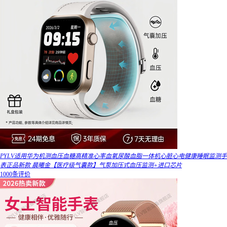
PYLV适用华为机测血压血糖高精准心率血氧尿酸血脂一体机心脏心电健康睡眠监测手
表正品新款 晨曦金【医疗级气囊款】气泵加压式血压监测+进口芯片
1000条评价