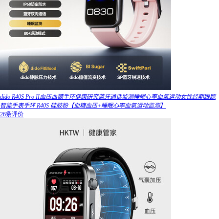
dido R40S Pro II血压血糖手环健康研究蓝牙通话监测睡眠心率血氧运动女性经期跟踪
智能手表手环 R40S 硅胶粉【血糖血压+睡眠心率血氧运动监测】
26条评价