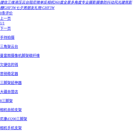
捷信三维液压云台阻尼微单反相机360度全景多角度专业摄影摄像防抖动风光建筑影
棚GHF3W七夕男朋友礼物 GHF3W
0条评价
上一页
1/1
下一页
手持拍摄
三角架云台
曼富图摄像机脚架碳纤维
欠捷信的钱
思锐稳定器
三脚架延伸器
大疆自营店
8三脚架
相机自拍支架
尼康d3200三脚架
相机手机支架