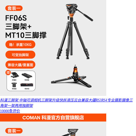
科漫三脚架 中轴可调相机三脚架升级快拆液压云台兼容大疆RS3RS4专业摄影摄像三
角架一架两用独脚架
10000条评价