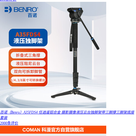
百诺（Benro）A35FDS4 任逍遥铝合金 摄影摄像液压云台独脚架带三脚撑三脚架底座
套装
2000条评价