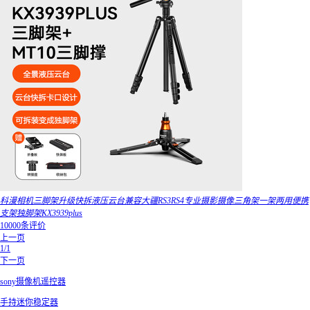
科漫相机三脚架升级快拆液压云台兼容大疆RS3RS4专业摄影摄像三角架一架两用便携
支架独脚架KX3939plus
10000条评价
上一页
1/1
下一页
sony摄像机遥控器
手持迷你稳定器