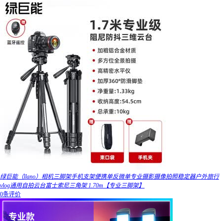
绿巨能（llano）相机三脚架手机支架便携单反微单专业摄影摄像拍照稳定器户外旅行
vlog通用自拍云台富士索尼三角架 1.70m【专业三脚架】
0条评价