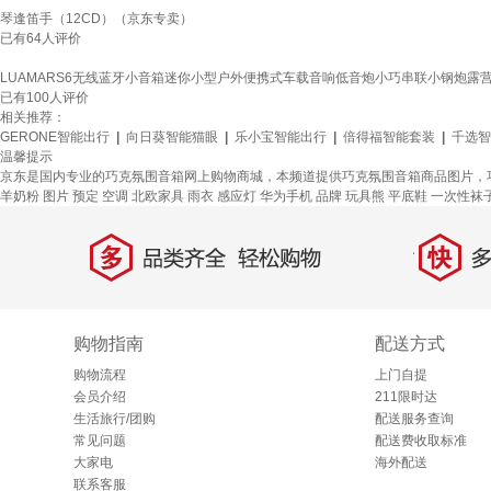
琴逢笛手（12CD）（京东专卖）
已有
64
人评价
LUAMARS6无线蓝牙小音箱迷你小型户外便携式车载音响低音炮小巧串联小钢炮露营
已有
100
人评价
相关推荐：
GERONE智能出行
|
向日葵智能猫眼
|
乐小宝智能出行
|
倍得福智能套装
|
千选智
温馨提示
京东是国内专业的巧克氛围音箱网上购物商城，本频道提供巧克氛围音箱商品图片，
羊奶粉
图片
预定
空调
北欧家具
雨衣
感应灯
华为手机
品牌
玩具熊
平底鞋
一次性袜
多
快
品类齐全，轻松购物
多仓
购物指南
配送方式
购物流程
上门自提
会员介绍
211限时达
生活旅行/团购
配送服务查询
常见问题
配送费收取标准
大家电
海外配送
联系客服