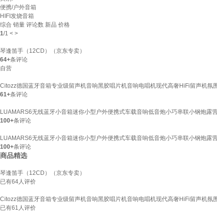
便携/户外音箱
HIFI发烧音箱
综合
销量
评论数
新品
价格
1
/
1
<
>
琴逢笛手（12CD）（京东专卖）
64+
条评论
自营
Citozz德国蓝牙音箱专业级留声机音响黑胶唱片机音响电唱机现代高奢HiFi留声机
61+
条评论
LUAMARS6无线蓝牙小音箱迷你小型户外便携式车载音响低音炮小巧串联小钢炮露营
100+
条评论
LUAMARS6无线蓝牙小音箱迷你小型户外便携式车载音响低音炮小巧串联小钢炮露营
100+
条评论
商品精选
琴逢笛手（12CD）（京东专卖）
已有
64
人评价
Citozz德国蓝牙音箱专业级留声机音响黑胶唱片机音响电唱机现代高奢HiFi留声机
已有
61
人评价