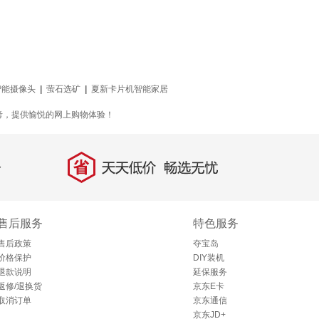
智能摄像头
|
萤石选矿
|
夏新卡片机智能家居
考，提供愉悦的网上购物体验！
省
天天低价，畅选无忧
售后服务
特色服务
售后政策
夺宝岛
价格保护
DIY装机
退款说明
延保服务
返修/退换货
京东E卡
取消订单
京东通信
京东JD+