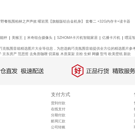
野餐氛围柏林之声声效 曜岩黑【旗舰版铝合金机身】 套餐二 +32G内存卡+读卡器
能秤
|
美猴王
|
米奇组合摄像头
|
SZHOMA卡片机智能家居
|
亿播卡片机
|
嘿逗
巧克氛围音箱精选图片大全等信息，为您选购巧克氛围音箱提供全方位的精选图片参
子
京东房产
范思哲
去角质咖喱
切菜板
木质菜架
京粉
生鲜
网赚
型号
欧美壁纸
新款
好
直发，极速配送
正品行货，精致服务
支付方式
货到付款
在线支付
分期付款
邮局汇款
公司转账