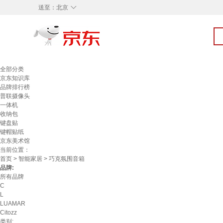
◇
送至：
北京
全部分类
京东知识库
品牌排行榜
普联摄像头
一体机
收纳包
键盘贴
键帽贴纸
京东美术馆
当前位置：
首页
>
智能家居
> 巧克氛围音箱
品牌:
所有品牌
C
L
LUAMAR
Citozz
类别: