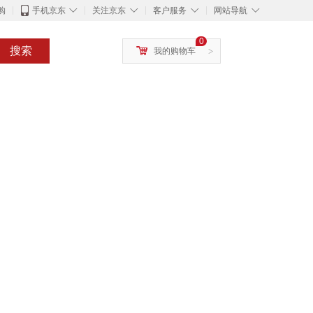
◇
◇
◇
◇
购
手机京东
关注京东
客户服务
网站导航
0
搜索
我的购物车
>