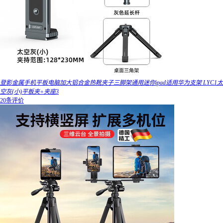
登影金属手机平板电脑加大铝合金热靴夹子三脚架通用迷你ipad适用华为支架 LYC1太
空灰(小)平板夹+夹座3
20条评价