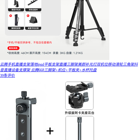
云腾手机直播支架落地ipad平板支架直播三脚架美颜补光灯双机位移动滑轮三角架抖
音直播设备支撑架 云腾668三脚架+机位+平板夹+水杯托盘
39条评价