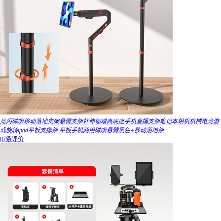
竞闪磁吸移动落地支架悬臂支架杆伸缩增高底座手机直播支架笔记本相机机械电竞游
戏旋转ipad平板支撑架 平板手机两用磁吸悬臂黑色+移动落地架
87条评价