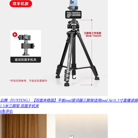
云腾（YUNTENG）【双面夹稳固】平板ipad提词器三脚架适用ipad Air11.3寸直播读搞
1.5米三脚架 双面手机夹
0条评价