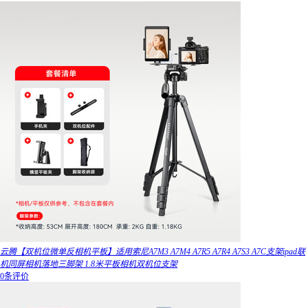
云腾【双机位微单反相机平板】适用索尼A7M3 A7M4 A7R5 A7R4 A7S3 A7C支架ipad联
机同屏相机落地三脚架 1.8米平板相机双机位支架
0条评价