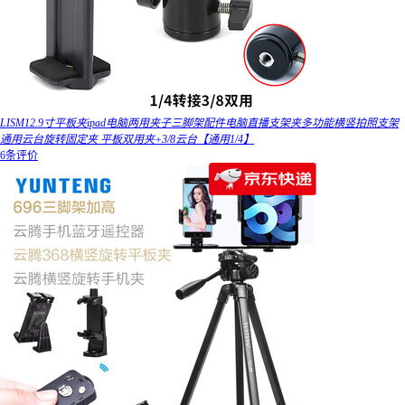
LISM12.9寸平板夹ipad电脑两用夹子三脚架配件电脑直播支架夹多功能横竖拍照支架
通用云台旋转固定夹 平板双用夹+3/8云台【通用1/4】
6条评价