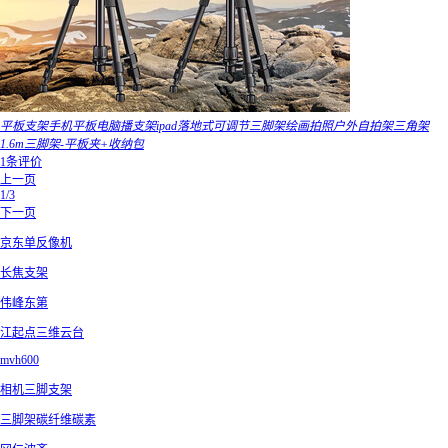
平板支架手机平板电脑播支架ipad落地式可调节三脚架绘画拍照户外自拍架三角架
1.6m三脚架-平板夹+收纳包
1条评价
上一页
1/3
下一页
京东单反像机
长焦支架
伟峰东第
江起点三维云台
mvh600
相机三脚支架
三脚架碳纤维碳素