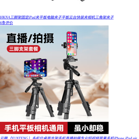
HKNA三脚架固定iPad夹平板电脑夹子平板云台快装夹相机三角架夹子
6条评价
云腾（YUNTENG）多机位桌面支架手机直播拍摄专业短视频苹果手机iPhone iPad air