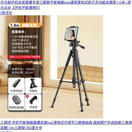
华方越手机支架直播专用三脚架平板电脑ipad通用落地式架子多功能支撑架 1.6米+球
头云台【手机平板通用H3
1条评价
三栖虎 手机平板电脑直播支架ipad落地式可调节三脚架绘画 画拍照户外自拍架三角架
加粗1.6m三脚架-360度大号