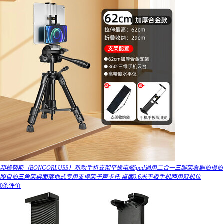
邦格努斯（BONGORLUSS）新款手机支架平板电脑ipad通用二合一三脚架看剧拍摄拍
照自拍三角架桌面落地式专用支撑架子声卡托 桌面0.6米平板手机两用双机位
0条评价