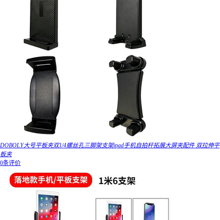
DOBOLY大号平板夹双1/4螺丝孔三脚架支架ipad手机自拍杆拓展大屏夹配件 双拉伸平
板夹
0条评价