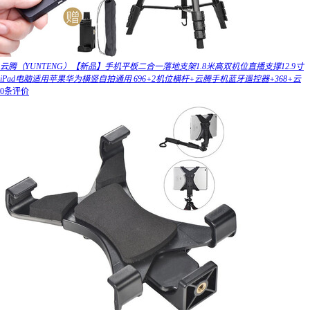
云腾（YUNTENG）【新品】手机平板二合一落地支架1.8米高双机位直播支撑12.9寸
iPad电脑适用苹果华为横竖自拍通用 696+2机位横杆+云腾手机蓝牙遥控器+368+云
0条评价