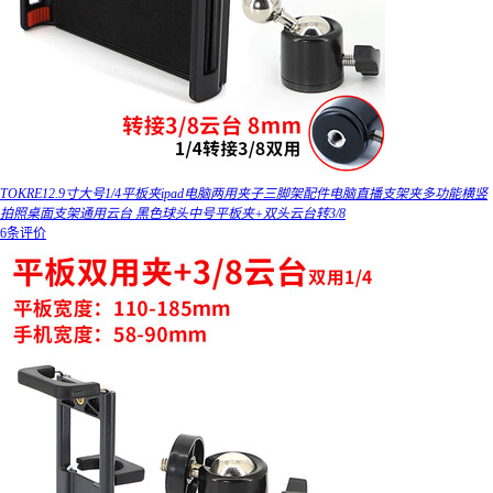
TOKRE12.9寸大号1/4平板夹ipad电脑两用夹子三脚架配件电脑直播支架夹多功能横竖
拍照桌面支架通用云台 黑色球头中号平板夹+双头云台转3/8
6条评价