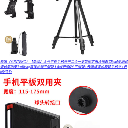
云腾（YUNTENG）【新品】大号平板手机夹子二合一支架固定器冷热靴口ipad电脑读
谱机落地架拍摄vlog直播视频三脚架 1.8米云腾696三脚架+云腾横竖拍旋转手机夹+云
0条评价