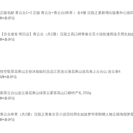
正版包邮 青云台1+2 正版 青云台+青云台(终章 ）全4册 沉筱之著新增出版番外心游四
0+
条评论
【京仓速发 明日达】青云台（共2册）沉筱之高口碑青春古言小说恰逢雨连天周生如
0+
条评论
悟空取景花果山文创冰箱贴纪念品江苏连云港花果山连岛海上云台山 连云港4
19+
条评论
新茶云台山连云港花果山绿茶云雾茶高山口粮特产礼 250g
0+
条评论
青云台终章（共2册）沉筱之青春古言小说完结周生如故梦华录附赠人物立插海报梦
0+
条评论