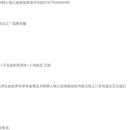
物立插海报梦愿书书签9787559468369
南湖北江广福建安徽
+不见面的男朋友+人间热恋 正版
说周生如故梦华录恰逢雨连天附赠人物立插海报信纸书签沉筱之江苏凤凰文艺出版社
质尊享)