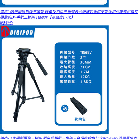
缔杰2.09米摄影摄像三脚架 微单反相机三角架云台便携钓鱼灯支架适用尼康索尼肩扛
摄像机DV手机三脚架 TR688V【高高度1.7米】
0条评价
缔杰2.1米摄影摄像三脚架 微单反相机三角架云台便携钓鱼灯支架TR688V适用尼康索