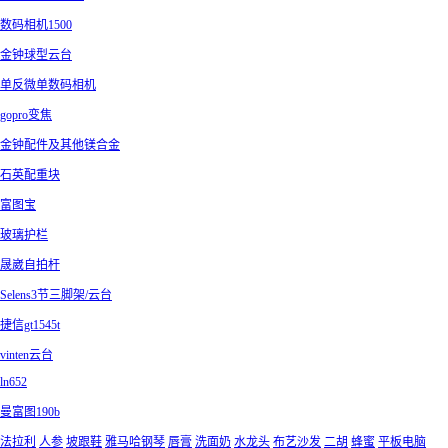
数码相机1500
金钟球型云台
单反微单数码相机
gopro变焦
金钟配件及其他镁合金
石英配重块
富图宝
玻璃护栏
晟崴自拍杆
Selens3节三脚架/云台
捷信gt1545t
vinten云台
ln652
曼富图190b
法拉利
人参
坡跟鞋
雅马哈钢琴
唇膏
洗面奶
水龙头
布艺沙发
二胡
蜂蜜
平板电脑