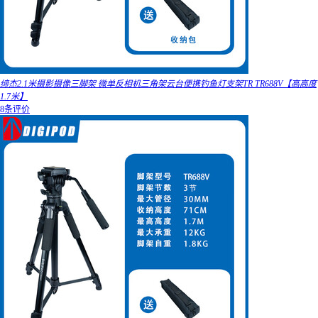
缔杰2.1米摄影摄像三脚架 微单反相机三角架云台便携钓鱼灯支架TR TR688V【高高度
1.7米】
8条评价