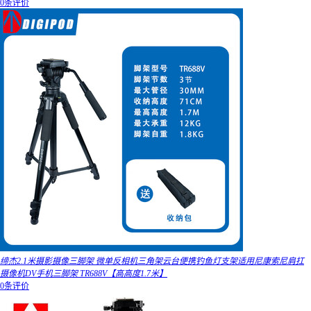
0条评价
缔杰2.1米摄影摄像三脚架 微单反相机三角架云台便携钓鱼灯支架适用尼康索尼肩扛
摄像机DV手机三脚架 TR688V【高高度1.7米】
0条评价