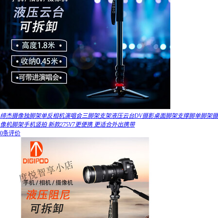
缔杰摄像独脚架单反相机演唱会三脚架支架液压云台DV摄影桌面脚架支撑脚单脚架摄
像机脚架手机竖拍 新款275V7更便携 更适合外出携带
0条评价