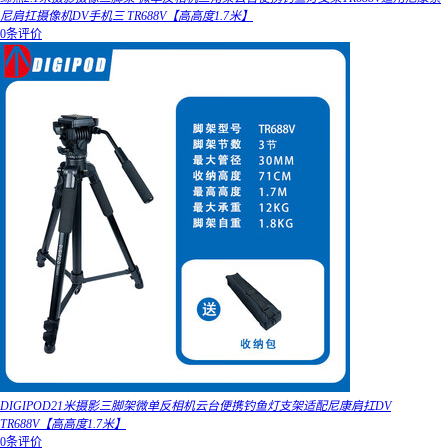
尼肩扛摄像机DV手机三 TR688V【高高度1.7米】
0条评价
DIGIPOD21米摄影三脚架微单反相机云台便携钓鱼灯支架适配尼康肩扛DV
TR688V【高高度1.7米】
0条评价