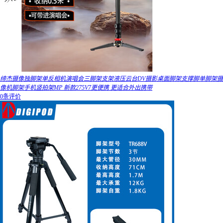
缔杰摄像独脚架单反相机演唱会三脚架支架液压云台DV摄影桌面脚架支撑脚单脚架摄
像机脚架手机竖拍架MP 新款275V7更便携 更适合外出携带
0条评价