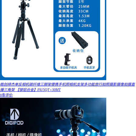
皓创缔杰单反相机碳纤维三脚架便携手机照相机支架多功能旅行拍照摄影摄像拍摄直
播三角架 【镁铝合金】FA15QT+30MT
0条评价