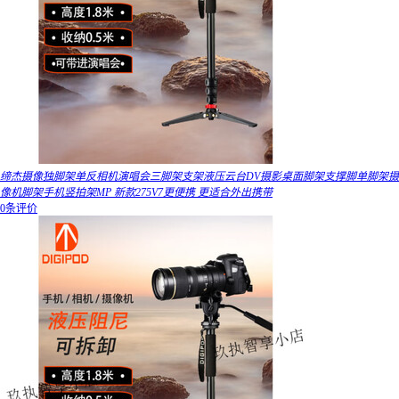
缔杰摄像独脚架单反相机演唱会三脚架支架液压云台DV摄影桌面脚架支撑脚单脚架摄
像机脚架手机竖拍架MP 新款275V7更便携 更适合外出携带
0条评价