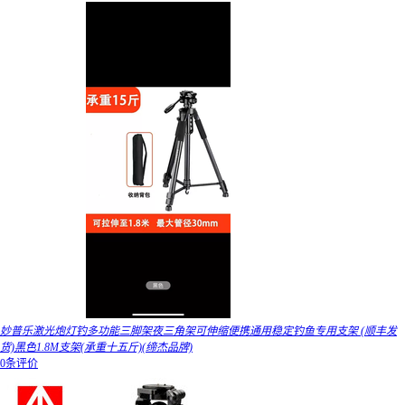
妙普乐激光炮灯钓多功能三脚架夜三角架可伸缩便携通用稳定钓鱼专用支架 (顺丰发
货)黑色1.8M支架(承重十五斤)(缔杰品牌)
0条评价