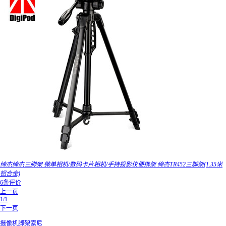
缔杰缔杰三脚架 微单相机/数码卡片相机/手持投影仪便携架 缔杰TR452三脚架(1.35米
铝合金)
6条评价
上一页
1/1
下一页
摄像机脚架索尼