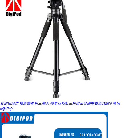
其他家缔杰 摄影摄像机三脚架 微单反相机三角架云台便携支架TR889 黑色
0条评价