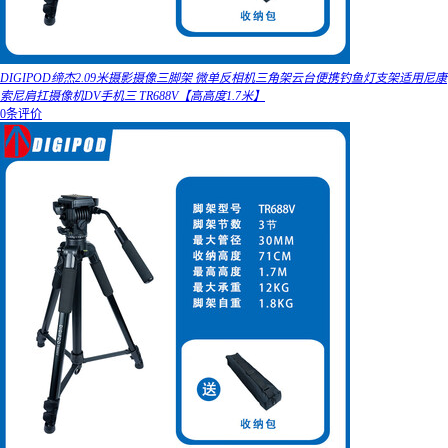
DIGIPOD缔杰2.09米摄影摄像三脚架 微单反相机三角架云台便携钓鱼灯支架适用尼康
索尼肩扛摄像机DV手机三 TR688V【高高度1.7米】
0条评价