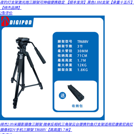
夜钓灯支架激光炮三脚架可伸缩便携稳定 【顺丰发货】黑色1.8M支架【承重十五斤】
【缔杰品牌】
2条评价
缔杰2.09米摄影摄像三脚架 微单反相机三角架云台便携钓鱼灯支架适用尼康索尼肩扛
摄像机DV手机三脚架 TR688V【高高度1.7米】