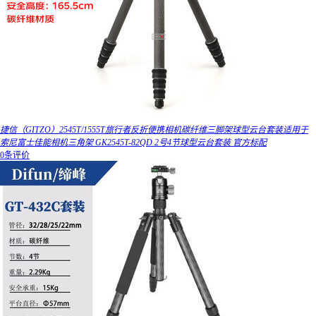
捷信（GITZO）2545T/1555T旅行者反折便携相机碳纤维三脚架球型云台套装适用于
索尼富士佳能相机三角架 GK2545T-82QD 2号4节球型云台套装 官方标配
0条评价