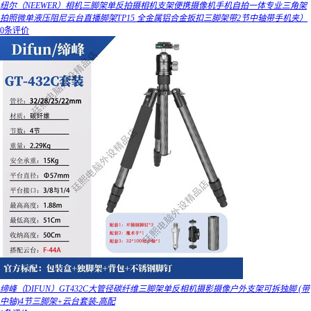
纽尔（NEEWER）相机三脚架单反拍摄相机支架便携摄像机手机自拍一体专业三角架
拍照微单液压阻尼云台直播脚架TP15 全金属铝合金扳扣三脚架带2节中轴带手机夹）
0条评价
缔峰（DIFUN）GT432C大管径碳纤维三脚架单反相机摄影摄像户外支架可拆独脚 (带
中轴)4节三脚架+云台套装-高配