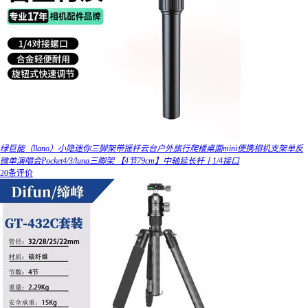
绿巨能（llano）小隐迷你三脚架带摇杆云台户外旅行爬楼桌面mini便携相机支架单反
微单演唱会Pocket4/3/luna三脚架 【4节79cm】中轴延长杆丨1/4接口
20条评价