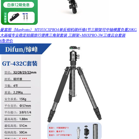
曼富图（Manfrotto） MT055CXPRO4单反相机碳纤维4节三脚架可中轴横置负重20KG
大画幅专业稳定拍摄旅行便携三角架套装 三脚架+MHXPRO-3W三维云台套装
6条评价