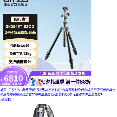
捷信（GITZO）新旅行者2号4节GK2545T-82QD碳纤维球型云台适用于索尼佳能富士
中画幅相机摄影稳定支架便携三角架 GK2545T-82QD【三脚架带云台套装】
3条评价