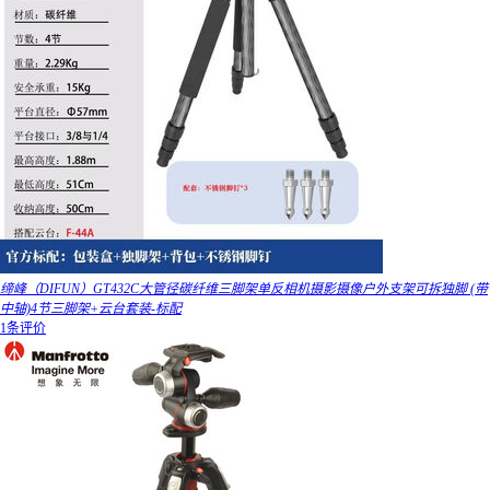
缔峰（DIFUN）GT432C大管径碳纤维三脚架单反相机摄影摄像户外支架可拆独脚 (带
中轴)4节三脚架+云台套装-标配
1条评价