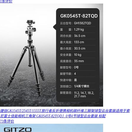
1条评价
捷信GK1545T/2545T/1555T旅行者反折便携相机碳纤维三脚架球型云台套装适用于索
尼富士佳能相机三角架 GK0545T-82TQD）0号4节球型云台套装 标配
73条评价