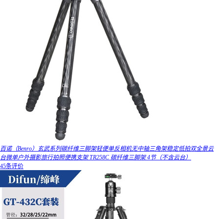
百诺（Benro）玄武系列碳纤维三脚架轻便单反相机无中轴三角架稳定低拍双全景云
台微单户外摄影旅行拍照便携支架 TR258C 碳纤维三脚架 4节（不含云台）
45条评价