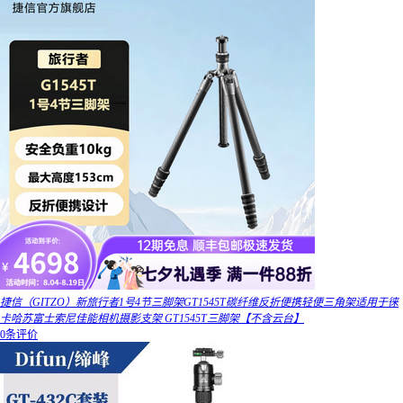
捷信（GITZO）新旅行者1号4节三脚架GT1545T碳纤维反折便携轻便三角架适用于徕
卡哈苏富士索尼佳能相机摄影支架 GT1545T三脚架【不含云台】
0条评价