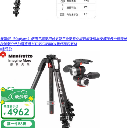
曼富图（Manfrotto）便携三脚架相机支架三角架专业摄影摄像微单反液压云台碳纤维
独脚架户外拍照直播 MT055CXPRRO4碳纤维四节14
0条评价