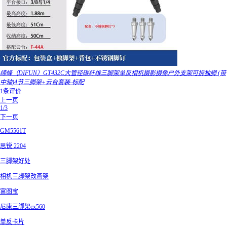
缔峰（DIFUN）GT432C大管径碳纤维三脚架单反相机摄影摄像户外支架可拆独脚 (带
中轴)4节三脚架+云台套装-标配
1条评价
上一页
1/3
下一页
GM5561T
思锐 2204
三脚架好处
相机三脚架改画架
富图宝
尼康三脚架cx560
单反卡片