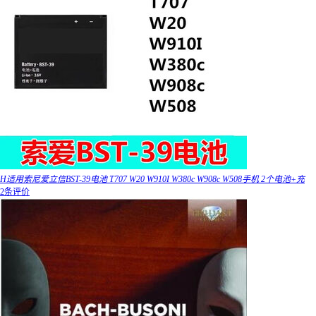
H适用索尼爱立信BST-39电池 T707 W20 W910I W380c W908c W508手机 2个电池+充
2条评价