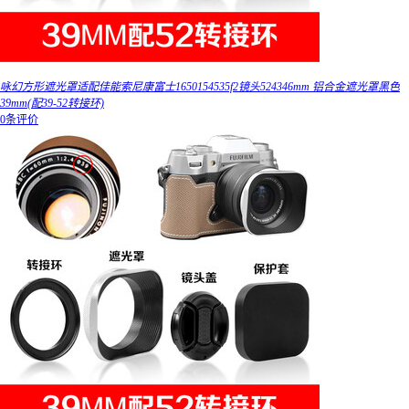
咏幻方形遮光罩适配佳能索尼康富士1650154535f2镜头524346mm 铝合金遮光罩黑色
39mm(配39-52转接环)
0条评价