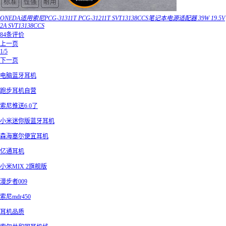
ONEDA适用索尼PCG-31311T PCG-31211T SVT13138CCS笔记本电源适配器 39W 19.5V
2A SVT13138CCS
84条评价
上一页
1/5
下一页
电脑蓝牙耳机
跑步耳机自营
索尼推送6.0了
小米迷你版蓝牙耳机
森海塞尔便宜耳机
亿通耳机
小米MIX 2旗舰版
漫步者009
索尼mdr450
耳机品质