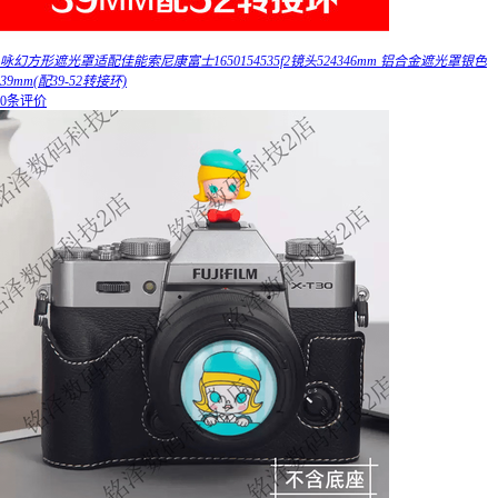
咏幻方形遮光罩适配佳能索尼康富士1650154535f2镜头524346mm 铝合金遮光罩银色
39mm(配39-52转接环)
0条评价