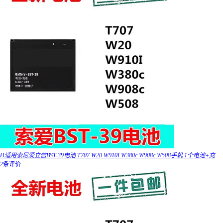
H适用索尼爱立信BST-39电池 T707 W20 W910I W380c W908c W508手机 1个电池+充
2条评价