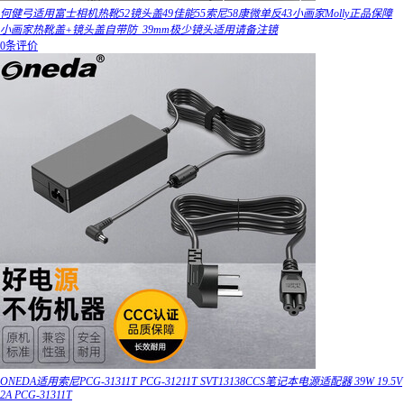
何健弓适用富士相机热靴52镜头盖49佳能55索尼58康微单反43小画家Molly正品保障
小画家热靴盖+镜头盖自带防_39mm极少镜头适用请备注镜
0条评价
ONEDA适用索尼PCG-31311T PCG-31211T SVT13138CCS笔记本电源适配器 39W 19.5V
2A PCG-31311T