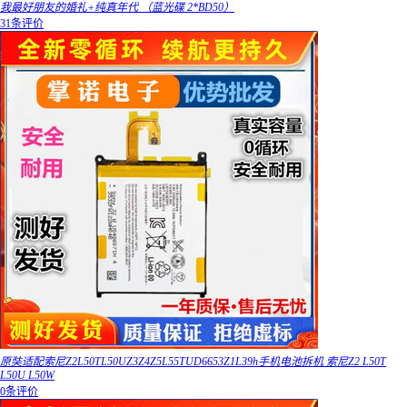
我最好朋友的婚礼+纯真年代 （蓝光碟 2*BD50）
31条评价
原奘适配索尼Z2L50TL50UZ3Z4Z5L55TUD6653Z1L39h手机电池拆机 索尼Z2 L50T
L50U L50W
0条评价