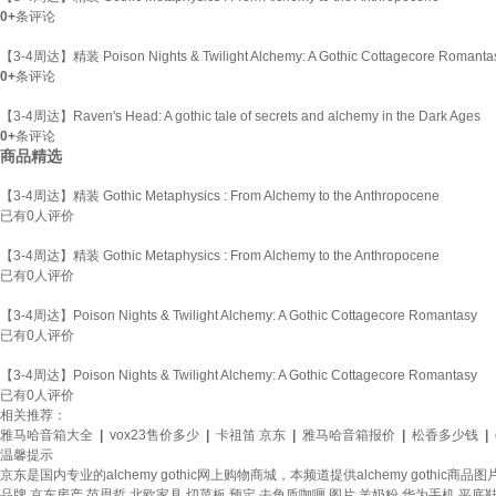
0+
条评论
【3-4周达】精装 Poison Nights & Twilight Alchemy: A Gothic Cottagecore Romanta
0+
条评论
【3-4周达】Raven's Head: A gothic tale of secrets and alchemy in the Dark Ages
0+
条评论
商品精选
【3-4周达】精装 Gothic Metaphysics : From Alchemy to the Anthropocene
已有
0
人评价
【3-4周达】精装 Gothic Metaphysics : From Alchemy to the Anthropocene
已有
0
人评价
【3-4周达】Poison Nights & Twilight Alchemy: A Gothic Cottagecore Romantasy
已有
0
人评价
【3-4周达】Poison Nights & Twilight Alchemy: A Gothic Cottagecore Romantasy
已有
0
人评价
相关推荐：
雅马哈音箱大全
|
vox23售价多少
|
卡祖笛 京东
|
雅马哈音箱报价
|
松香多少钱
|
温馨提示
京东是国内专业的alchemy gothic网上购物商城，本频道提供alchemy gothic商
品牌
京东房产
范思哲
北欧家具
切菜板
预定
去角质咖喱
图片
羊奶粉
华为手机
平底