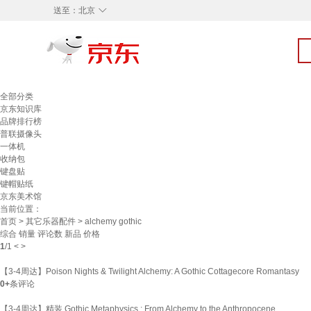
◇
送至：
北京
全部分类
京东知识库
品牌排行榜
普联摄像头
一体机
收纳包
键盘贴
键帽贴纸
京东美术馆
当前位置：
首页
>
其它乐器配件
> alchemy gothic
综合
销量
评论数
新品
价格
1
/
1
<
>
【3-4周达】Poison Nights & Twilight Alchemy: A Gothic Cottagecore Romantasy
0+
条评论
【3-4周达】精装 Gothic Metaphysics : From Alchemy to the Anthropocene