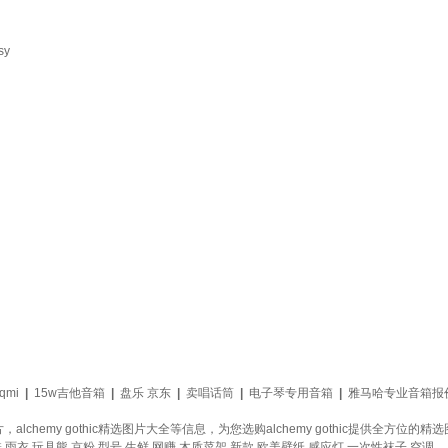
sy
qmi
|
15w吉他音箱
|
盘乐 京东
|
卖唱话筒
|
电子琴专用音箱
|
雅马哈专业音箱报
品图片，alchemy gothic精选图片大全等信息，为您选购alchemy gothic提供全
鞋
雨衣
玩具熊
京粉
型号
生鲜
网赚
木质菜架
新款
欧美壁纸
感应灯
一次性袜子
空调