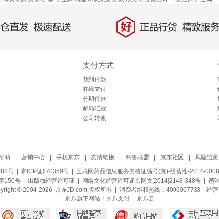
好
直发，极速配送
正品行货，精致服务
支付方式
货到付款
在线支付
分期付款
邮局汇款
公司转账
帮助
|
营销中心
|
手机京东
|
友情链接
|
销售联盟
|
京东社区
|
风险监测
088号
| 京ICP证070359号 |
互联网药品信息服务资格证编号(京)-经营性-2014-0008
150号 |
出版物经营许可证
|
网络文化经营许可证京网文[2014]2148-348号
| 违
pyright © 2004-2026 京东JD.com 版权所有 | 消费者维权热线：4006067733
经营
京东旗下网站：
京东支付
|
京东云