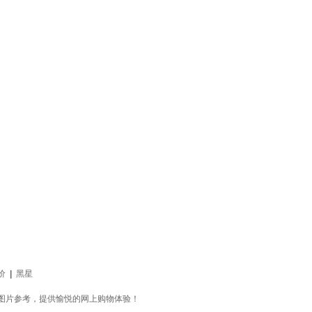
价
|
黑星
方位的精选图片参考，提供愉悦的网上购物体验！