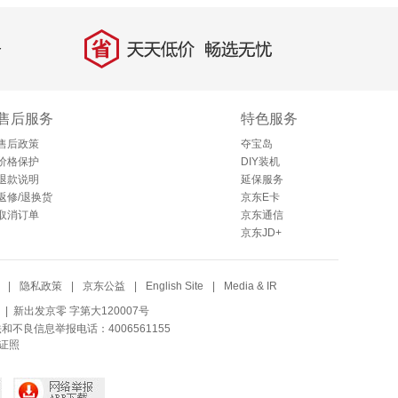
省
天天低价，畅选无忧
售后服务
特色服务
售后政策
夺宝岛
价格保护
DIY装机
退款说明
延保服务
返修/退换货
京东E卡
取消订单
京东通信
京东JD+
|
隐私政策
|
京东公益
|
English Site
|
Media & IR
| 新出发京零 字第大120007号
法和不良信息举报电话：4006561155
证照