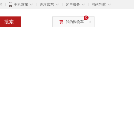
◇
◇
◇
◇
购
手机京东
关注京东
客户服务
网站导航
0
搜索
我的购物车
>