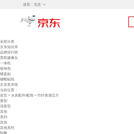
◇
送至：
北京
全部分类
京东知识库
品牌排行榜
普联摄像头
一体机
收纳包
键盘贴
键帽贴纸
京东美术馆
当前位置：
首页
>
水具配件/配饰
> 竹叶青酒五斤
香型:
清香型
其他
系列:
其他
其他系列
陈酿