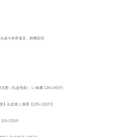
早春头采小米芽雀舌，鲜爽回甘
图（礼盒包装） L (体重:120-140斤)
盒装 L 推荐【105-120斤】
5-125斤