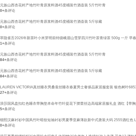
元族山西杏花村产地竹叶青原浆料酒45度桶装竹酒壶装 5斤竹叶青
0+
条评论
元族山西杏花村产地竹叶青原浆料酒45度桶装竹酒壶装 5斤珍藏
0+
条评论
萃隐雀舌2026年新茶叶小米芽明前特级峨眉山雪芽四川竹叶茶青绿茶 500g 一斤 
1+
条评论
元族山西杏花村产地竹叶青原浆料酒45度桶装竹酒壶装 5斤竹叶青
84+
条评论
元族山西杏花村产地竹叶青原浆料酒45度桶装竹酒壶装 5斤珍藏
84+
条评论
LAUREN VICTORIA真丝睡衣男桑蚕丝睡衣春夏男士奢侈品家居服套装 银色树叶6853主
27+
条评论
浪莎国风盘扣红色睡衣带胸垫本命年竹叶提花下摆蕾丝边高端家居服礼盒 酒红【带胸垫】礼
5+
条评论
细熙汉麻衬衫中国风竹叶暗纹短袖衬衫男夏季亚麻薄款新中式唐装大码 2555酒红色 L 11
0+
条评论