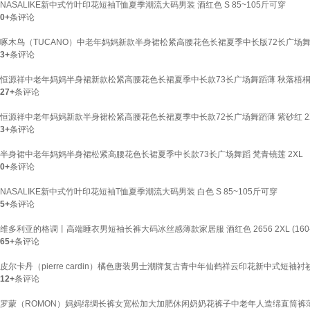
NASALIKE新中式竹叶印花短袖T恤夏季潮流大码男装 酒红色 S 85~105斤可穿
0+
条评论
啄木鸟（TUCANO）中老年妈妈新款半身裙松紧高腰花色长裙夏季中长版72长广场舞蹈薄 灰
3+
条评论
恒源祥中老年妈妈半身裙新款松紧高腰花色长裙夏季中长款73长广场舞蹈薄 秋落梧桐 2XL 
27+
条评论
恒源祥中老年妈妈新款半身裙松紧高腰花色长裙夏季中长款72长广场舞蹈薄 紫砂红 2XL (
3+
条评论
半身裙中老年妈妈半身裙松紧高腰花色长裙夏季中长款73长广场舞蹈 梵青镜莲 2XL （建
0+
条评论
NASALIKE新中式竹叶印花短袖T恤夏季潮流大码男装 白色 S 85~105斤可穿
5+
条评论
维多利亚的格调丨高端睡衣男短袖长裤大码冰丝感薄款家居服 酒红色 2656 2XL (160-
65+
条评论
皮尔卡丹（pierre cardin）橘色唐装男士潮牌复古青中年仙鹤祥云印花新中式短袖衬衫立
12+
条评论
罗蒙（ROMON）妈妈绵绸长裤女宽松加大加肥休闲奶奶花裤子中老年人造绵直筒裤薄 花色1 红