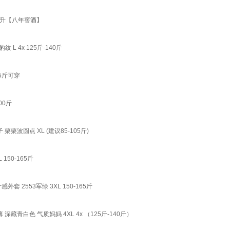
5升【八年窖酒】
 4x 125斤-140斤
5斤可穿
00斤
圆点 XL (建议85-105斤)
50-165斤
2553军绿 3XL 150-165斤
白色 气质妈妈 4XL 4x （125斤-140斤）