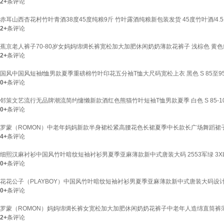
2+
条评论
赤耳山西杏花村竹叶青酒38度45度纯粮9斤 竹叶露酒纯粮新包装发货 45度竹叶酒/4.
2+
条评论
蕉京老人裤子70-80岁女妈妈绵绸长裤宽松加大加肥休闲奶奶薄款花裤子 浅棕色 黄色豹纹 L
2+
条评论
国风中国风短袖t恤男款夏季重磅棉竹叶印花五分袖T恤大尺码宽松上衣 黑色 S 85至9
0+
条评论
邻策文艺流行无品牌潮流简约慵懒新款酒红色熊猫竹叶短袖T恤男款夏季 白色 S 85-1
0+
条评论
罗蒙（ROMON）中老年妈妈新款半身裙松紧高腰花色长裙夏季中长款长广场舞蹈裙子 栗栗波
4+
条评论
细熙汉麻衬衫中国风竹叶暗纹短袖衬衫男夏季亚麻薄款新中式唐装大码 2553军绿 3XL 1
0+
条评论
花花公子（PLAYBOY）中国风竹叶暗纹短袖衬衫男夏季亚麻薄款新中式唐装大码设计感外套 
0+
条评论
罗蒙（ROMON）妈妈绵绸长裤女宽松加大加肥休闲奶奶花裤子中老年人造绵直筒裤薄 深藏青
2+
条评论