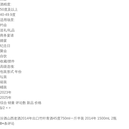
酒精度:
50度及以上
40-49.9度
适用场景:
约会
送礼/礼品
商务宴请
婚宴
纪念日
聚会
自饮
收藏/摆件
高级选项:
包装形式
年份
坛装
箱装
桶装
2023年
2025年
综合
销量
评论数
新品
价格
1
/
2
<
>
汾酒山西老酒2014年出口竹叶青酒45度750ml一斤半装 2014年 1500mL 2瓶
0+
条评论