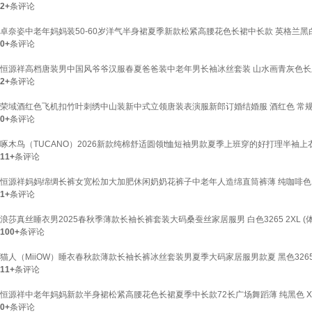
2+
条评论
卓奈姿中老年妈妈装50-60岁洋气半身裙夏季新款松紧高腰花色长裙中长款 英格兰黑白格 X
0+
条评论
恒源祥高档唐装男中国风爷爷汉服春夏爸爸装中老年男长袖冰丝套装 山水画青灰色长上衣 S 
2+
条评论
荣域酒红色飞机扣竹叶刺绣中山装新中式立领唐装表演服新郎订婚结婚服 酒红色 常规 单上衣 S
0+
条评论
啄木鸟（TUCANO）2026新款纯棉舒适圆领t恤短袖男款夏季上班穿的好打理半袖上衣服 【
11+
条评论
恒源祥妈妈绵绸长裤女宽松加大加肥休闲奶奶花裤子中老年人造绵直筒裤薄 纯咖啡色 4XL
1+
条评论
浪莎真丝睡衣男2025春秋季薄款长袖长裤套装大码桑蚕丝家居服男 白色3265 2XL (体重
100+
条评论
猫人（MiiOW）睡衣春秋款薄款长袖长裤冰丝套装男夏季大码家居服男款夏 黑色3265 3X
11+
条评论
恒源祥中老年妈妈新款半身裙松紧高腰花色长裙夏季中长款72长广场舞蹈薄 纯黑色 XL (
0+
条评论