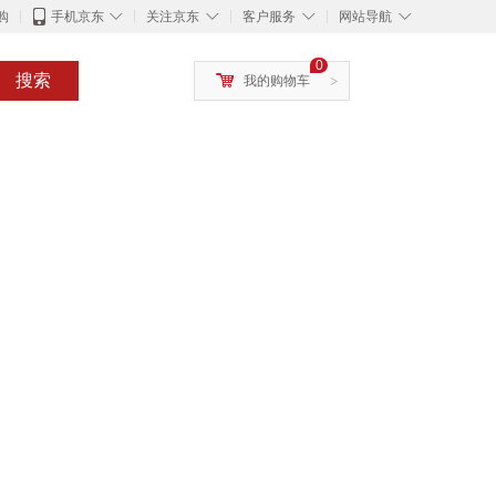
◇
◇
◇
◇
购
手机京东
关注京东
客户服务
网站导航
0
搜索
我的购物车
>