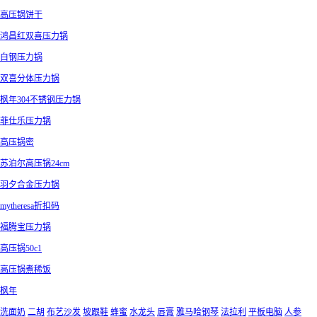
高压锅饼干
鸿昌红双喜压力锅
白钢压力锅
双喜分体压力锅
枫年304不锈钢压力锅
菲仕乐压力锅
高压锅密
苏泊尔高压锅24cm
羽夕合金压力锅
mytheresa折扣码
福腾宝压力锅
高压锅50c1
高压锅煮稀饭
枫年
洗面奶
二胡
布艺沙发
坡跟鞋
蜂蜜
水龙头
唇膏
雅马哈钢琴
法拉利
平板电脑
人参