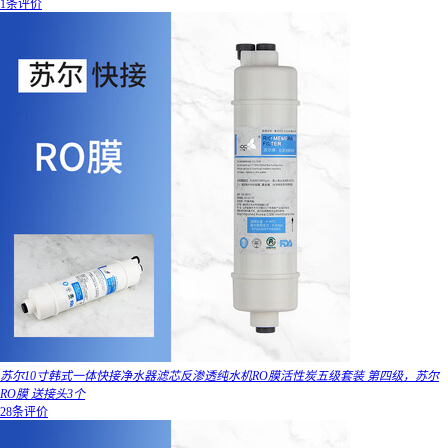
1条评价
苏尔10寸韩式一体快接净水器滤芯反渗透纯水机RO膜活性炭五级套装 第四级，苏尔
RO膜 送接头3个
28条评价