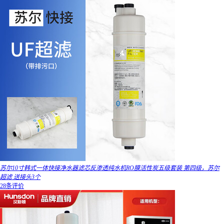
苏尔10寸韩式一体快接净水器滤芯反渗透纯水机RO膜活性炭五级套装 第四级，苏尔
超滤 送接头3个
28条评价