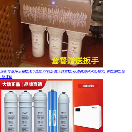
适配奔泰净水器RO110滤芯 PP棉后置活性炭RO反渗透膜纯水机400G 第四级RO膜
1条评价