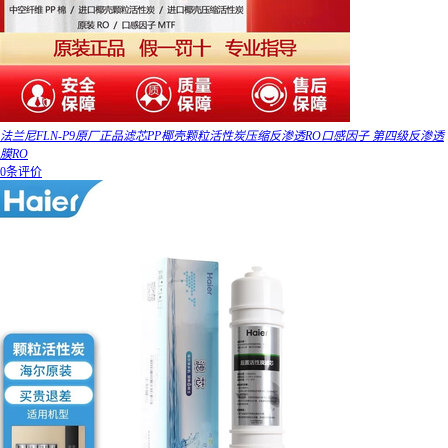
法兰尼FLN-P9原厂正品滤芯PP椰壳颗粒活性炭压缩反渗透RO口感因子 第四级反渗透
膜RO
0条评价