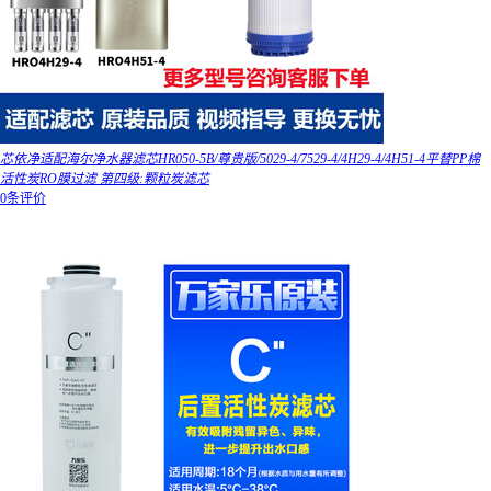
芯依净适配海尔净水器滤芯HR050-5B/尊贵版/5029-4/7529-4/4H29-4/4H51-4平替PP棉
活性炭RO膜过滤 第四级:颗粒炭滤芯
0条评价