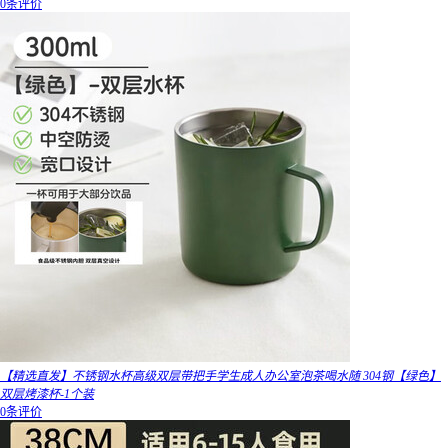
0条评价
【精选直发】不锈钢水杯高级双层带把手学生成人办公室泡茶喝水随 304钢【绿色】
双层烤漆杯-1个装
0条评价