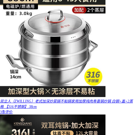
双立人（ZWILLING）老式加深炒菜锅不粘锅家用加厚炖肉寿喜锅炒锅 白钢+盖+2蒸
格 【316不锈钢】 38cm
3条评价