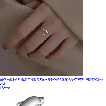
极简ins银色女款戒指925纯银满天星女纯银时尚个性潮冷淡风网红款 海豚湾戒指+小
方盒
1条评价