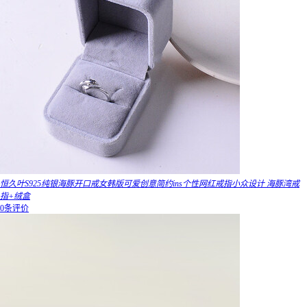
恒久叶S925纯银海豚开口戒女韩版可爱创意简约ins个性网红戒指小众设计 海豚湾戒
指+绒盒
0条评价