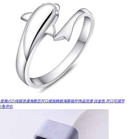
音离s925纯银浪漫海豚恋开口戒指韩版海豚指环饰品货源 白金色 开口可调节
1条评价