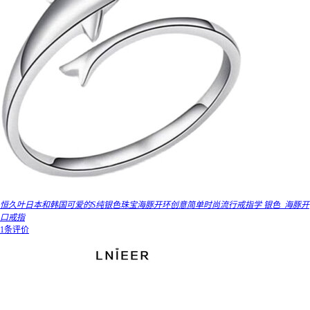
恒久叶日本和韩国可爱的S纯银色珠宝海豚开环创意简单时尚流行戒指学 银色_海豚开
口戒指
1条评价