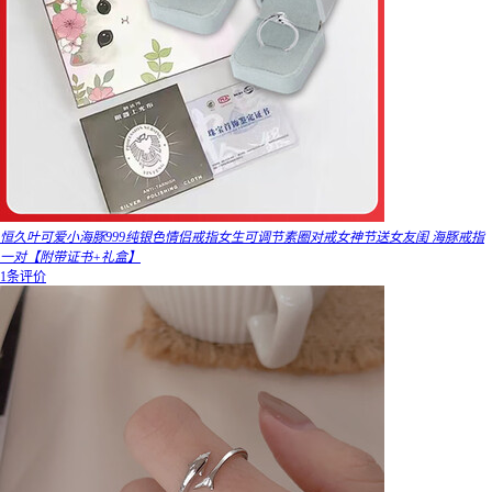
恒久叶可爱小海豚999纯银色情侣戒指女生可调节素圈对戒女神节送女友闺 海豚戒指
一对【附带证书+礼盒】
1条评价