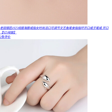
老田银匠s925纯银海豚戒指女时尚活口可调节文艺鱼尾食指指环开口戒子尾戒 开口
【925纯银】
2条评价