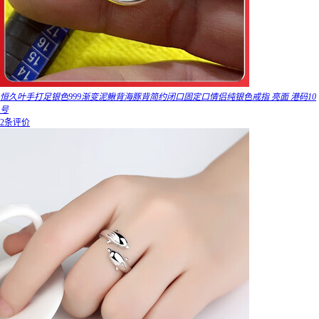
恒久叶手打足银色999渐变泥鳅背海豚背简约闭口固定口情侣纯银色戒指 亮面 港码10
号
2条评价