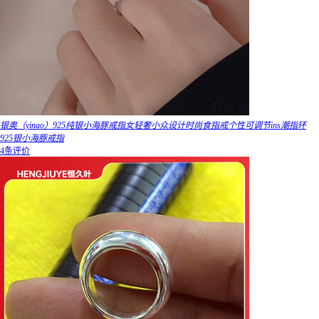
银奥（yinao）925纯银小海豚戒指女轻奢小众设计时尚食指戒个性可调节ins潮指环
925银小海豚戒指
4条评价