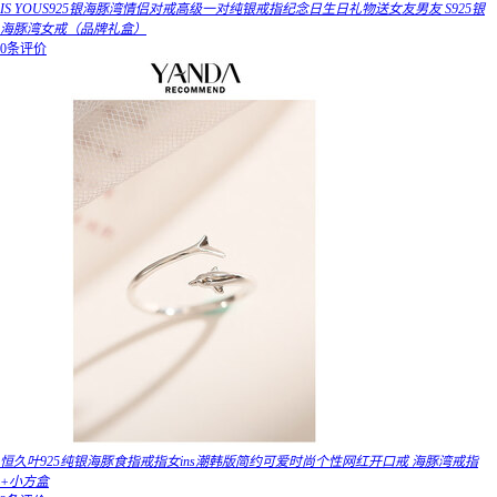
IS YOUS925银海豚湾情侣对戒高级一对纯银戒指纪念日生日礼物送女友男友 S925银
海豚湾女戒（品牌礼盒）
0条评价
恒久叶925纯银海豚食指戒指女ins潮韩版简约可爱时尚个性网红开口戒 海豚湾戒指
+小方盒