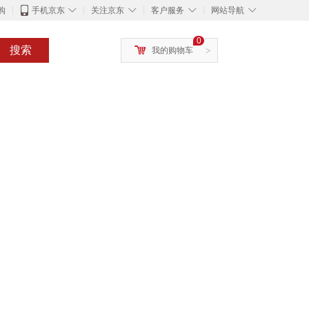
◇
◇
◇
◇
购
手机京东
关注京东
客户服务
网站导航
0
搜索
我的购物车
>