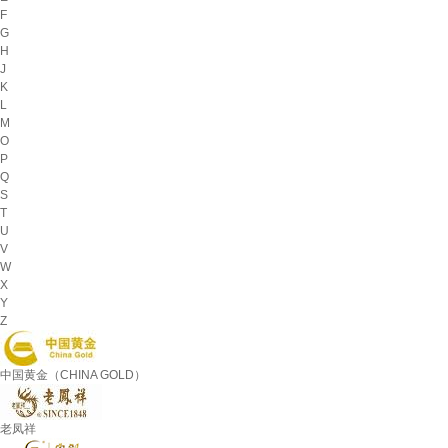
F
G
H
J
K
L
M
O
P
Q
S
T
U
V
W
X
Y
Z
中国黄金（CHINA GOLD）
老凤祥