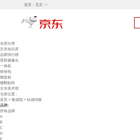
◇
送至：
北京
全部分类
京东知识库
品牌排行榜
普联摄像头
一体机
收纳包
键盘贴
键帽贴纸
京东美术馆
当前位置：
首页
>
银戒指
> 钻戒纯银
品牌:
所有品牌
A
B
C
D
E