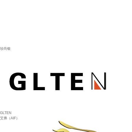
珍尚银
GLTEN
艾弗（AIF）