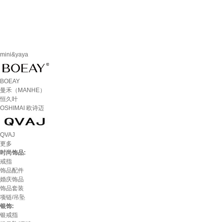
mini&yaya
BOEAY
曼禾（MANHE）
恒久叶
OSHIMAI 欧诗迈
QVAJ
更多
时尚饰品:
戒指
饰品配件
婚庆饰品
饰品套装
项链/吊坠
银饰:
银戒指