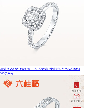
喜钻七夕礼物1克拉效果PT950铂金钻戒女求婚结婚钻石戒指15#
200条评价