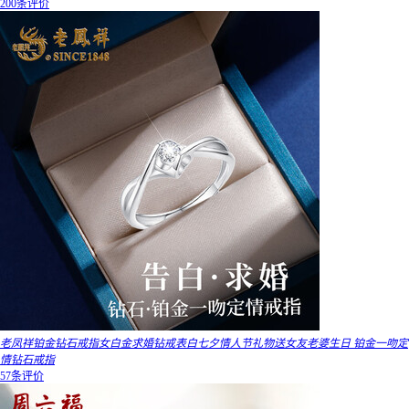
200条评价
老凤祥铂金钻石戒指女白金求婚钻戒表白七夕情人节礼物送女友老婆生日 铂金一吻定
情钻石戒指
57条评价