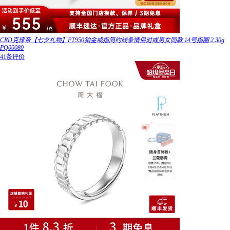
CRD克徕帝【七夕礼物】PT950铂金戒指简约线条情侣对戒男女同款 14号指圈 2.30g
PQ00080
41条评价