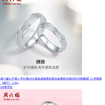
周六福七夕情人节礼物pt950铂金戒指男女款白金情侣对戒钉砂闪亮婚戒T 21号男戒
（单只）-4.36g
100条评价