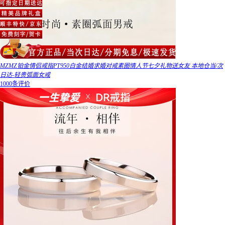
MZMZ铂金情侣戒指PT950白金结婚求婚对戒素圈情人节七夕礼物送女友 本地仓当/次
日达-轻贵弧面女戒
1000条评价