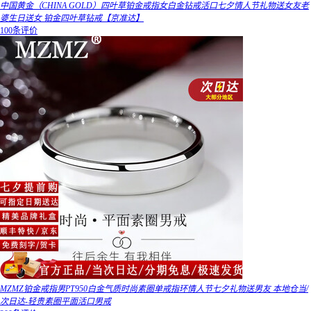
中国黄金（CHINA GOLD）四叶草铂金戒指女白金钻戒活口七夕情人节礼物送女友老
婆生日送女 铂金四叶草钻戒【京准达】
100条评价
MZMZ铂金戒指男PT950白金气质时尚素圈单戒指环情人节七夕礼物送男友 本地仓当/
次日达-轻贵素圈平面活口男戒