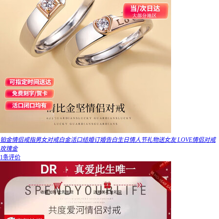
铂金情侣戒指男女对戒白金活口结婚订婚告白生日情人节礼物送女友 LOVE情侣对戒
玫瑰金
1条评价