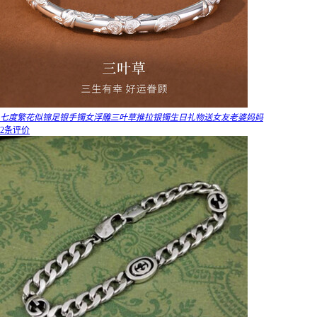
七度繁花似锦足银手镯女浮雕三叶草推拉银镯生日礼物送女友老婆妈妈
2条评价