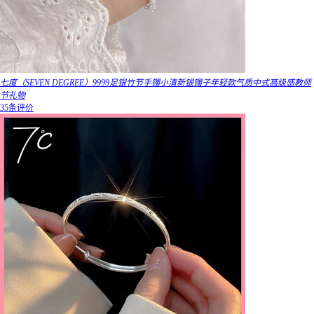
七度（SEVEN DEGREE）9999足银竹节手镯小清新银镯子年轻款气质中式高级感教师
节礼物
35条评价