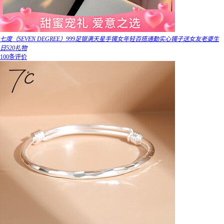
七度（SEVEN DEGREE）999足银满天星手镯女年轻百搭通勤实心镯子送女友老婆生
日520礼物
100条评价