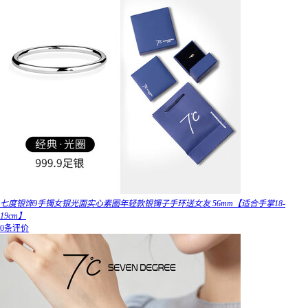
七度银饰9手镯女银光面实心素圈年轻款银镯子手环送女友 56mm【适合手掌18-
19cm】
0条评价