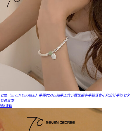
七度（SEVEN DEGREE）手镯女S925纯手工竹节圆珠福字手链轻奢小众设计手饰七夕
节送女友
9条评价