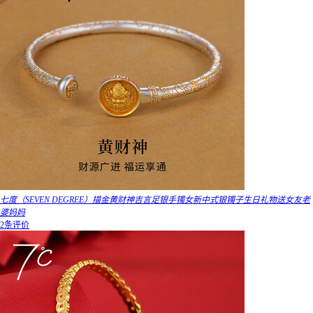
七度（SEVEN DEGREE）描金黄财神吉言足银手镯女新中式银镯子生日礼物送女友老
婆妈妈
2条评价