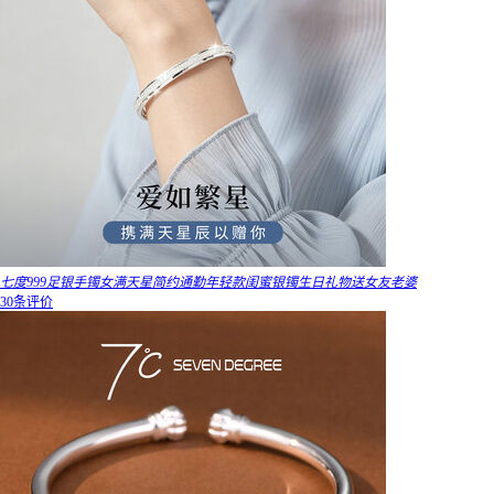
七度999足银手镯女满天星简约通勤年轻款闺蜜银镯生日礼物送女友老婆
30条评价