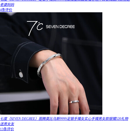
老婆妈妈
4条评价
七度（SEVEN DEGREE）图腾莫比乌斯9999足银手镯女实心手镯男女款银镯520礼物
送男女友
13条评价