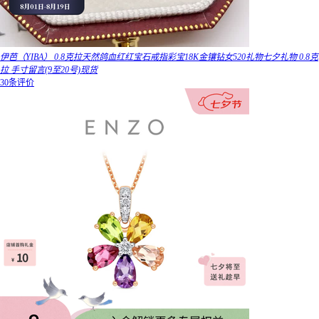
伊芭（YIBA） 0.8克拉天然鸽血红红宝石戒指彩宝18K金镶钻女520礼物七夕礼物 0.8克
拉 手寸留言(9至20号)现货
30条评价