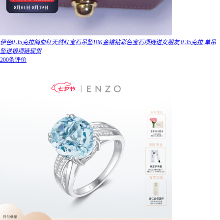
伊芭0.35克拉鸽血红天然红宝石吊坠18K金镶钻彩色宝石项链送女朋友 0.35克拉 单吊
坠送银项链现货
200条评价