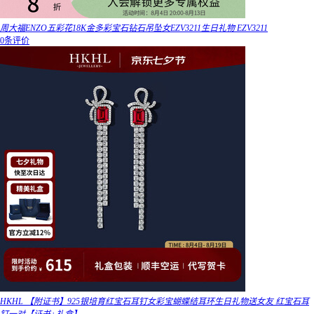
周大福ENZO五彩花18K金多彩宝石钻石吊坠女EZV3211生日礼物 EZV3211
0条评价
HKHL 【附证书】925银培育红宝石耳钉女彩宝蝴蝶结耳环生日礼物送女友 红宝石耳