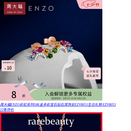
周大福ENZO彩虹系列18K金多彩宝石钻石耳饰女EZV8053生日礼物 EZV8053
22条评价