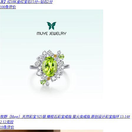
发】红18K金红宝石15分+钻石2分
100条评价
牧野（Muye）天然彩宝 925银 橄榄石彩宝戒指 萤火虫戒指 原创设计彩宝指环 13-14#
2.12克拉
19条评价