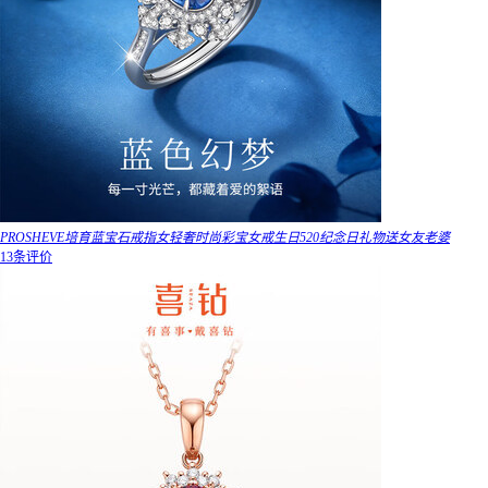
PROSHEVE培育蓝宝石戒指女轻奢时尚彩宝女戒生日520纪念日礼物送女友老婆
13条评价