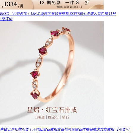
ENZO「经典彩宝」18K金海蓝宝石钻石戒指 EZV6788七夕情人节礼物 11号
1条评价
喜钻七夕礼物现货丨天然红宝石戒指女百搭彩宝钻石排戒钻戒送女友戒指 【现货闪