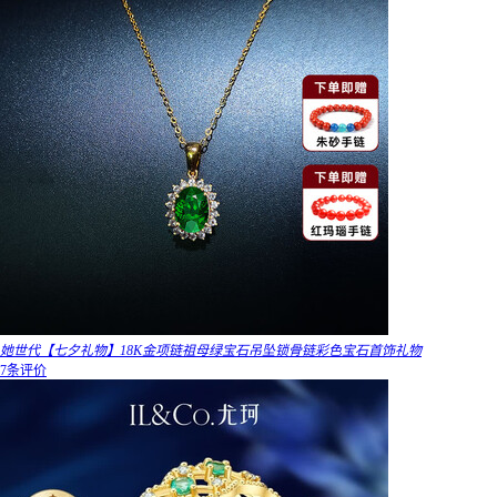
她世代【七夕礼物】18K金项链祖母绿宝石吊坠锁骨链彩色宝石首饰礼物
7条评价