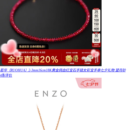
若华（RUOHUA）2-3mm16cm18K黄金鸽血红宝石手链女彩宝手串七夕礼物 望月砂
4条评价