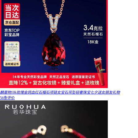
麟凰物18k玫瑰金鸽血红石榴石项链女宝石吊坠轻奢珠宝七夕送女朋友礼物
56条评价