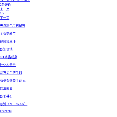
钉一对【证书+礼盒】
2条评价
上一页
1/5
下一页
天然彩色宝石裸石
金石盟彩宝
绿碧玺耳环
欧泊价钱
18k水晶戒指
硅化木奇台
晶石灵手链手镯
石榴石镶嵌手链 女
欧泊戒面
欧珀裸石
珍赞（ZHENZAN）
ENZO99