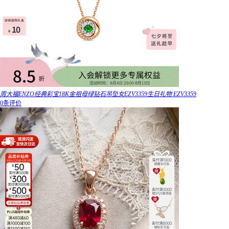
周大福ENZO经典彩宝18K金祖母绿钻石吊坠女EZV3359生日礼物 EZV3359
0条评价