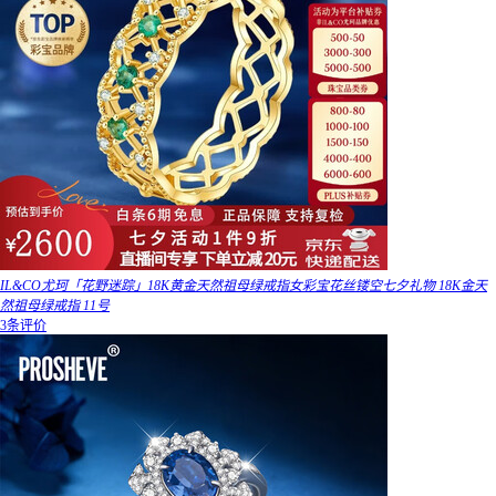
IL&CO尤珂「花野迷踪」18K黄金天然祖母绿戒指女彩宝花丝镂空七夕礼物 18K金天
然祖母绿戒指 11号
3条评价