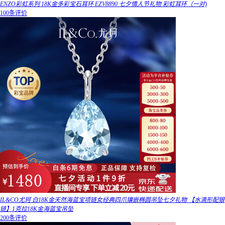
ENZO彩虹系列 18K金多彩宝石耳环 EZV8890 七夕情人节礼物 彩虹耳环（一对)
100条评价
IL&CO尤珂 白18K金天然海蓝宝项链女经典四爪镶嵌椭圆吊坠七夕礼物 【水滴形配银
链】1克拉18K金海蓝宝吊坠
200条评价