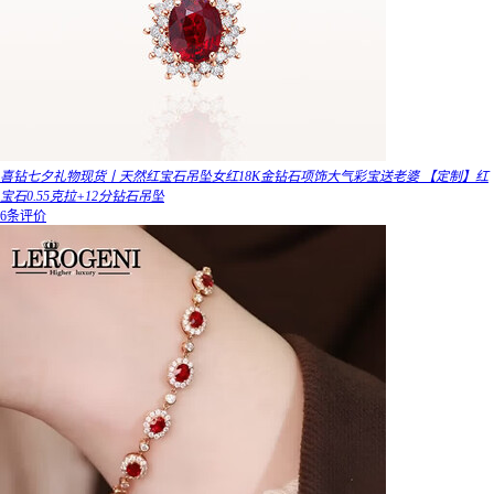
喜钻七夕礼物现货丨天然红宝石吊坠女红18K金钻石项饰大气彩宝送老婆 【定制】红
宝石0.55克拉+12分钻石吊坠
6条评价