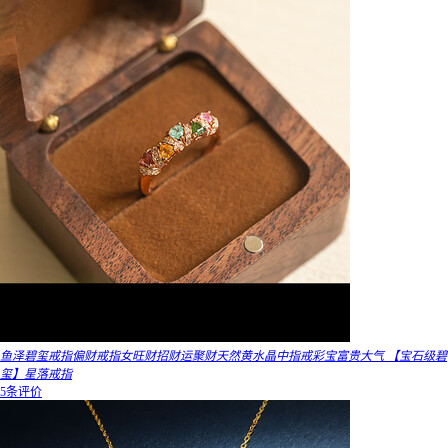
鱼泽碧玺戒指偏财戒指女旺财招财运聚财天然黄水晶中指戒彩宝富贵大气 【宝石级碧
玺】星落戒指
5条评价