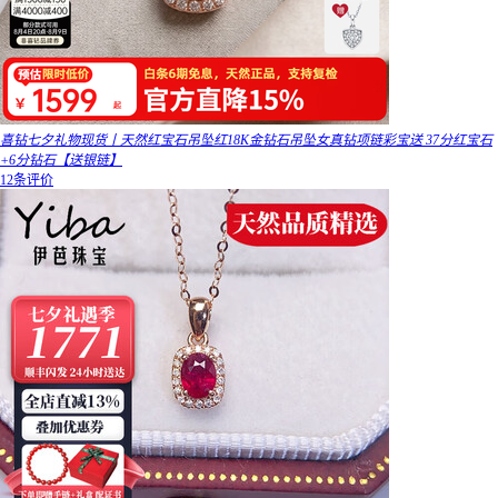
喜钻七夕礼物现货丨天然红宝石吊坠红18K金钻石吊坠女真钻项链彩宝送 37分红宝石
+6分钻石【送银链】
12条评价