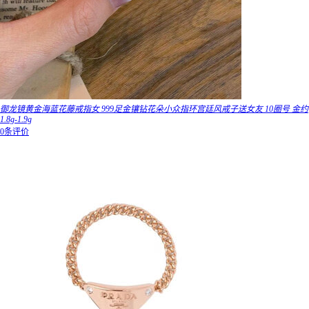
御龙镜黄金海蓝花藤戒指女 999足金镶钻花朵小众指环宫廷风戒子送女友 10圈号 金约
1.8g-1.9g
0条评价