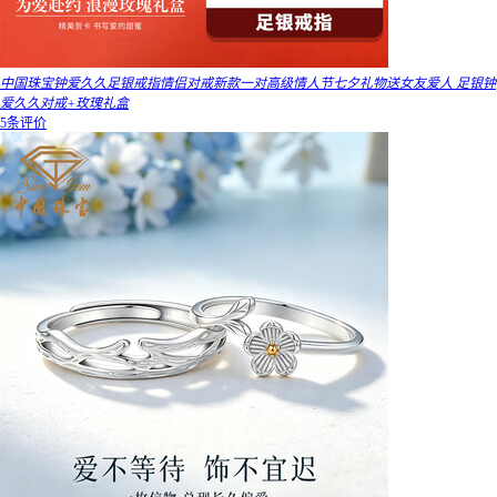
中国珠宝钟爱久久足银戒指情侣对戒新款一对高级情人节七夕礼物送女友爱人 足银钟
爱久久对戒+玫瑰礼盒
5条评价