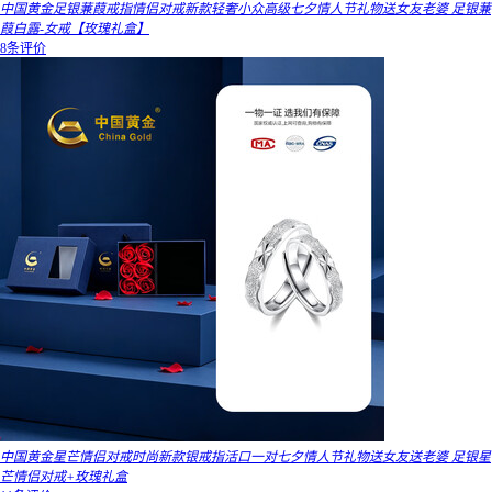
中国黄金足银蒹葭戒指情侣对戒新款轻奢小众高级七夕情人节礼物送女友老婆 足银蒹
葭白露-女戒【玫瑰礼盒】
8条评价
中国黄金星芒情侣对戒时尚新款银戒指活口一对七夕情人节礼物送女友送老婆 足银星
芒情侣对戒+玫瑰礼盒