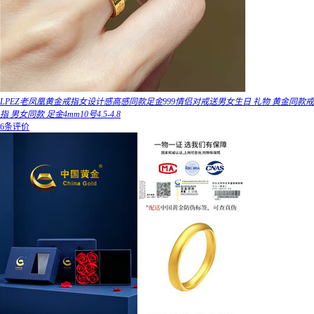
LPEZ老凤凰黄金戒指女设计感高感同款足金999情侣对戒送男女生日 礼物 黄金同款戒
指 男女同款 足金4mm10号4.5-4.8
6条评价