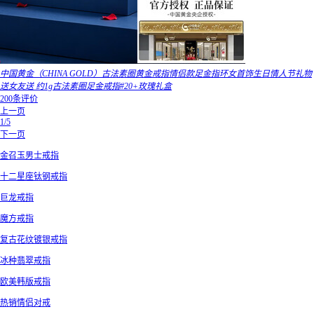
中国黄金（CHINA GOLD）古法素圈黄金戒指情侣款足金指环女首饰生日情人节礼物
送女友送 约1g古法素圈足金戒指#20+玫瑰礼盒
200条评价
上一页
1/5
下一页
金召玉男士戒指
十二星座钛钢戒指
巨龙戒指
魔方戒指
复古花纹镀银戒指
冰种翡翠戒指
欧美韩版戒指
热销情侣对戒