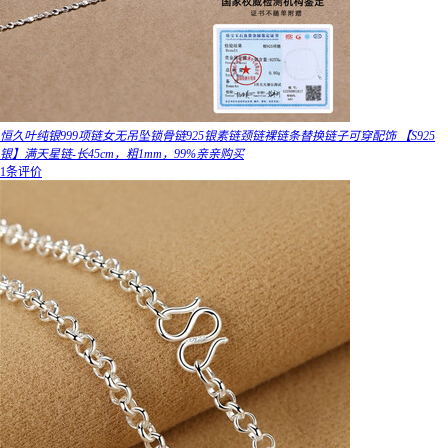
恒久叶纯银999项链女无吊坠锁骨链925银素链颈链裸链条替换链子可穿配饰 【S925
银】满天星链-长45cm，粗1mm，99%亲亲购买
1条评价