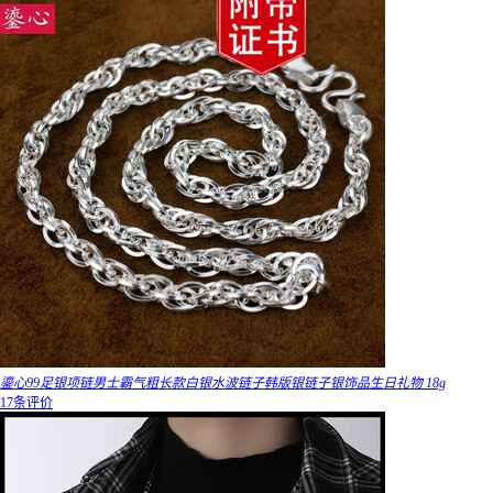
鎏心99足银项链男士霸气粗长款白银水波链子韩版银链子银饰品生日礼物 18g
17条评价