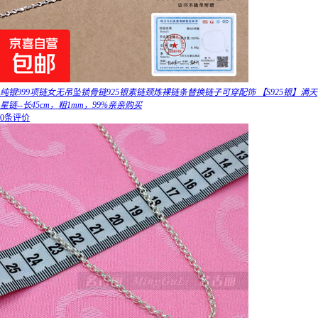
纯银999项链女无吊坠锁骨链925银素链颈炼裸链条替换链子可穿配饰 【S925银】满天
星链--长45cm，粗1mm，99%亲亲购买
0条评价