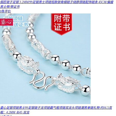
倔匠链子足银 3.2MM/99足银男士项链短款锁骨细链子绕脖颈链配饰链条 45CM/偏瘦
男士带/带证书
0条评价
鎏心足银项链男士99足银链子龙项链霸气粗项链双龙头项链潮男单链礼物 约16.5克
粗：4.2MM 长45 双龙