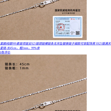
棠鹂纯银999素链项链女925银颈链裸链条无吊坠替换链子细款可穿配饰男 S925银满天
星链-长45cm，粗1mm，99%亲
0条评价