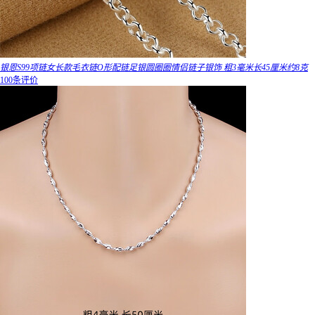
银恩S99项链女长款毛衣链O形配链足银圆圈圈情侣链子银饰 粗3毫米长45厘米约8克
100条评价