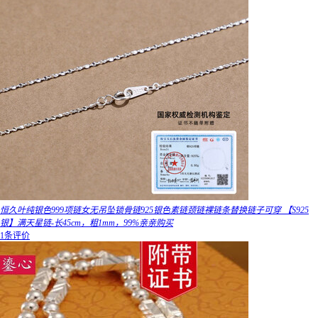
恒久叶纯银色999项链女无吊坠锁骨链925银色素链颈链裸链条替换链子可穿 【S925
银】满天星链-长45cm，粗1mm，99%亲亲购买
1条评价