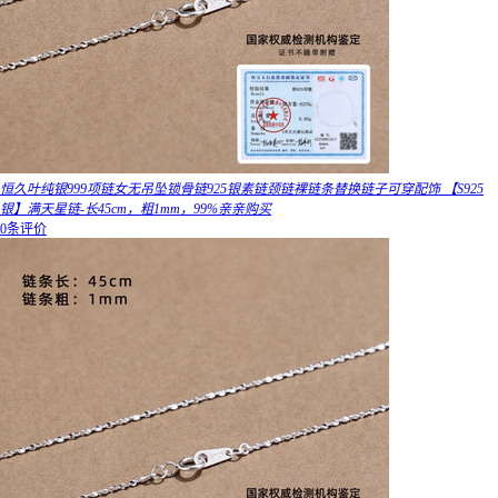
恒久叶纯银999项链女无吊坠锁骨链925银素链颈链裸链条替换链子可穿配饰 【S925
银】满天星链-长45cm，粗1mm，99%亲亲购买
0条评价