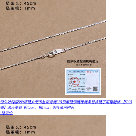
恒久叶纯银999项链女无吊坠锁骨链925银素链颈链裸链条替换链子可穿配饰 【S925
银】满天星链-长45cm，粗1mm，99%亲亲购买
1条评价