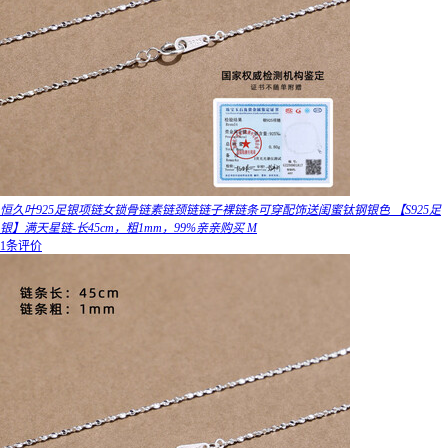
恒久叶925足银项链女锁骨链素链颈链链子裸链条可穿配饰送闺蜜钛钢银色 【S925足
银】满天星链-长45cm，粗1mm，99%亲亲购买 M
1条评价