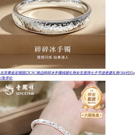
北京黄金足银固口CNC珠边碎碎冰手镯纯银礼物女生首饰七夕节送老婆礼物 56#约35g
1条评价