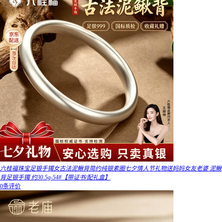
六桂福珠宝足银手镯女古法泥鳅背简约纯银素圈七夕情人节礼物送妈妈女友老婆 泥鳅
背足银手镯 约30.5g-54#【带证书/配礼盒】
0条评价