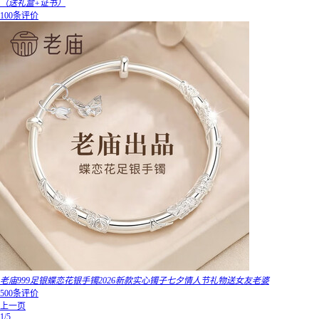
（送礼盒+证书）
100条评价
老庙999足银蝶恋花银手镯2026新款实心镯子七夕情人节礼物送女友老婆
500条评价
上一页
1/5