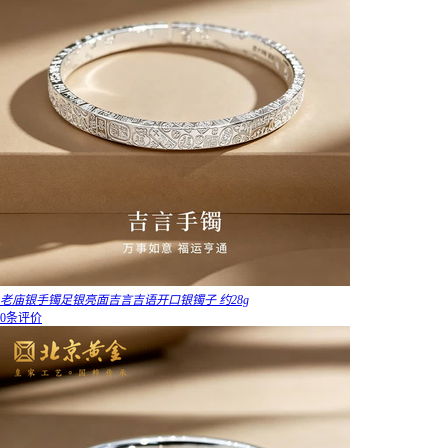
老庙银手镯足银亮面吉言吉语开口银镯子 约28g
0条评价