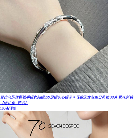
莫比乌斯莲蓬银手镯女纯银999足银实心镯子年轻款送女友生日礼物 30克 繁花似锦
【送礼盒+证书】
100条评价