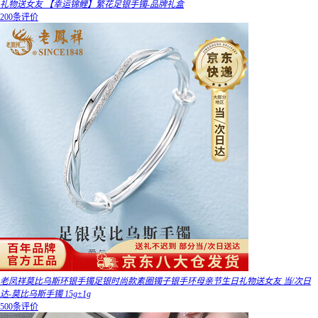
礼物送女友 【幸运锦鲤】繁花足银手镯-品牌礼盒
200条评价
老凤祥莫比乌斯环银手镯足银时尚款素圈镯子银手环母亲节生日礼物送女友 当/次日
达-莫比乌斯手镯 15g±1g
500条评价