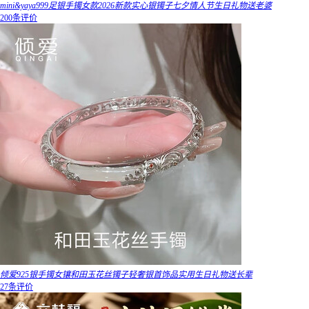
mini&yaya999足银手镯女款2026新款实心银镯子七夕情人节生日礼物送老婆
200条评价
倾爱925银手镯女镶和田玉花丝镯子轻奢银首饰品实用生日礼物送长辈
27条评价