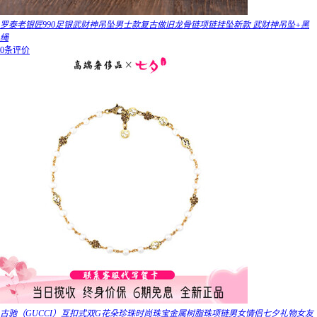
罗泰老银匠990足银武财神吊坠男士款复古做旧龙骨链项链挂坠新款 武财神吊坠+黑
绳
0条评价
古驰（GUCCI）互扣式双G花朵珍珠时尚珠宝金属树脂珠项链男女情侣七夕礼物女友