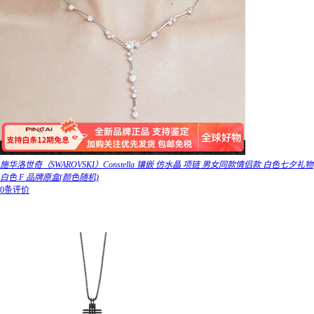
施华洛世奇（SWAROVSKI）Constella 镶嵌 仿水晶 项链 男女同款情侣款 白色七夕礼物
白色 F 品牌原盒(颜色随机)
0条评价