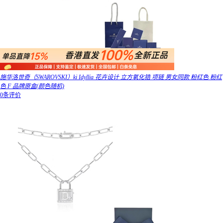
施华洛世奇（SWAROVSKI）ki Idyllia 花卉设计 立方氧化锆 项链 男女同款 粉红色 粉红
色 F 品牌原盒(颜色随机)
0条评价