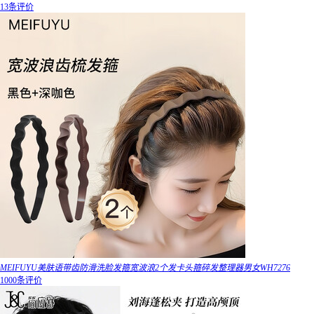
13条评价
MEIFUYU美肤语带齿防滑洗脸发箍宽波浪2个发卡头箍碎发整理器男女WH7276
1000条评价